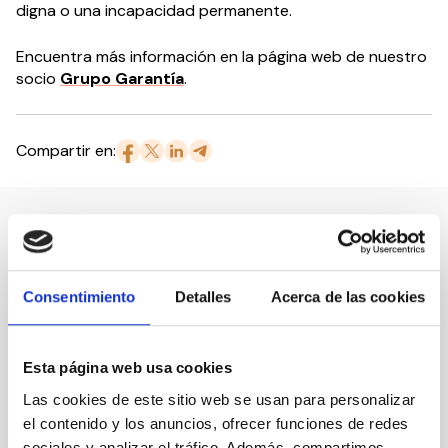
digna o una incapacidad permanente.
Encuentra más información en la página web de nuestro
socio
Grupo Garantía
.
Compartir en:
Nuestro canal de Youtube
Consentimiento
Detalles
Acerca de las cookies
Todas las jornadas CEDDD, el podcast ‘El Rincón
Social’ y mucho más en formato audiovisual a un
solo clic.
Esta página web usa cookies
Las cookies de este sitio web se usan para personalizar
Suscribirme
el contenido y los anuncios, ofrecer funciones de redes
sociales y analizar el tráfico. Además, compartimos