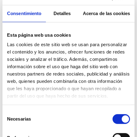
Presupuesto detallado del destino de los fondos
de la Beca en castellano.
Consentimiento
Detalles
Acerca de las cookies
Vida laboral (en el caso de que haya tenido alguna
experiencia laboral).
Acreditación de
nivel de inglés
.
Esta página web usa cookies
Las cookies de este sitio web se usan para personalizar
Tras la publicación de la Resolución Provisional, se
el contenido y los anuncios, ofrecer funciones de redes
establece un periodo de 7 días naturales (hasta el 10 de
sociales y analizar el tráfico. Además, compartimos
noviembre a las 18:00 horas) para que los solicitantes
información sobre el uso que haga del sitio web con
puedan presentar alegaciones a través del correo
nuestros partners de redes sociales, publicidad y análisis
electrónico becasfundacionadecco@adecco.com.
web, quienes pueden combinarla con otra información
El
17 de noviembre de 2022
se hará pública en la web
que les haya proporcionado o que hayan recopilado a
de Fundación Adecco la
Resolución Definitiva,
tras la
partir del uso que haya hecho de sus servicios.
revisión de las alegaciones recibidas. Las resoluciones
serán publicadas a través de la página web de
Selección
Fundación Adecco y se comunicará por correo
Necesarias
de
electrónico a cada uno de los solicitantes.
consentimiento
Para más información consulta las bases legales de las