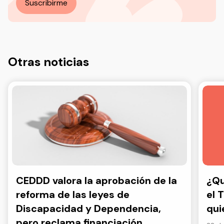
Suscribirme
Otras noticias
CEDDD valora la aprobación de la
¿Qu
reforma de las leyes de
el 
Discapacidad y Dependencia,
qui
pero reclama financiación