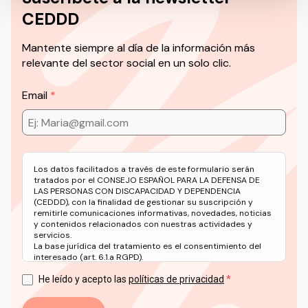
CEDDD
Mantente siempre al día de la información más
relevante del sector social en un solo clic.
Email
Los datos facilitados a través de este formulario serán
tratados por el CONSEJO ESPAÑOL PARA LA DEFENSA DE
LAS PERSONAS CON DISCAPACIDAD Y DEPENDENCIA
(CEDDD), con la finalidad de gestionar su suscripción y
remitirle comunicaciones informativas, novedades, noticias
y contenidos relacionados con nuestras actividades y
servicios.
La base jurídica del tratamiento es el consentimiento del
interesado (art. 6.1.a RGPD).
Puede ejercer sus derechos en materia de protección de
datos a través del correo electrónico: info@ceddd.org
He leído y acepto las
políticas de privacidad
Más información en nuestra Política de Privacidad.