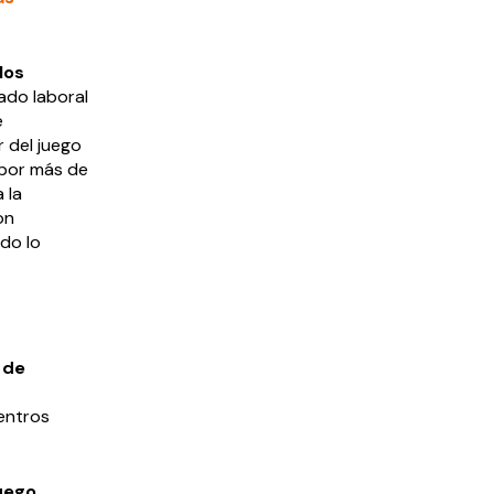
los
ado laboral
e
r del juego
 por más de
 la
on
do lo
 de
centros
uego