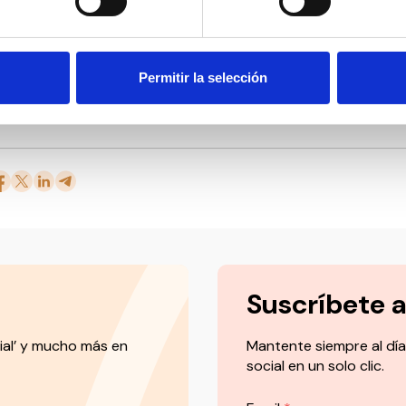
Teuchmann, Presidente de la Asociación española Club de
“con este proyecto damos un paso importante en la colabo
nvergente que inspira nuestro club, al poner en común objeti
ra abordar problemas y necesidades de nuestro sector, y 
Permitir la selección
os especiales de empleo representados en CONACEE para co
fomentar la inclusión sostenible de las personas con discap
Suscríbete 
ial’ y mucho más en
Mantente siempre al día
social en un solo clic.