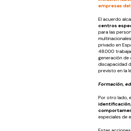
empresas del 
El acuerdo alc
centros espe
para las perso
multinacionales
privado en Esp
48.000 trabajad
generación de 
discapacidad d
previsto en la 
Formación, ed
Por otro lado,
identificació
comportamen
especiales de 
Estas acciones