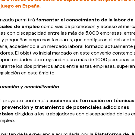
juego en España.
anzado permitirá
fomentar el conocimiento de la labor de 
ciales de empleo
como vías de promoción y acceso al merc
nas con discapacidad entre las más de 5.000 empresas, entr
 y pequeñas empresas familiares, que configuran el del secto
aña, accediendo a un mercado laboral formado actualmente
ores. El objetivo inicial marcado en este convenio contempla
oportunidades de integración para más de 1.000 personas c
urante los dos primeros años entre estas empresas, superan
legislación en este ámbito.
ucación y sensibilización
 el proyecto contempla
acciones de formación en técnicas
n, prevención y tratamiento de potenciales adicciones
tales
dirigidas a los trabajadores con discapacidad de los 
empleo.
 parten de la experiencia acumulada por la
Plataforma de J