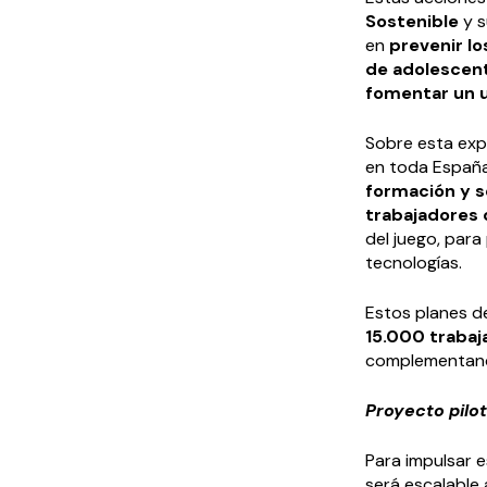
Sostenible
y s
en
prevenir l
de adolescent
fomentar un u
Sobre esta exp
en toda España
formación y s
trabajadores
del juego, para
tecnologías.
Estos planes d
15.000 trabaj
complementando
Proyecto pilo
Para impulsar e
será escalable