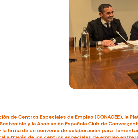
ción de
Centros Especiales de Empleo (CONACEE)
, la P
 Sostenible y la Asociación Española Club de Convergen
 la firma de un convenio de colaboración para fomentar
ral a través de los centros especiales de empleo entre l