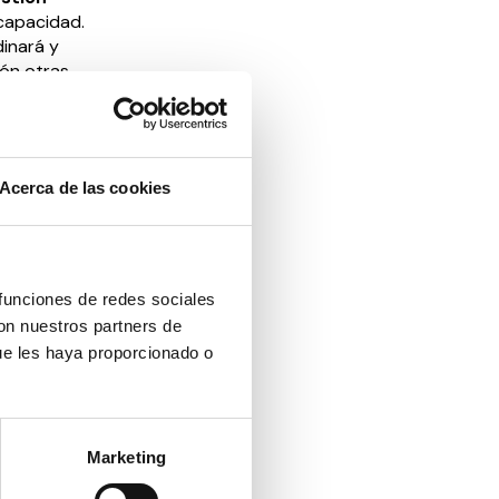
capacidad.
inará y
ión otras
la
ermite
Acerca de las cookies
 el acceso
rno tan
ificación,
ividad
 funciones de redes sociales
con nuestros partners de
ara el
ue les haya proporcionado o
tivos
sgos de
ar
Marketing