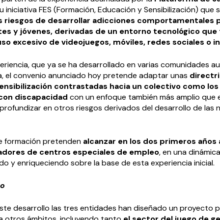
u iniciativa FES (Formación, Educación y Sensibilización) que 
os riesgos de desarrollar adicciones comportamentales 
es y jóvenes, derivadas de un entorno tecnológico que 
so excesivo de videojuegos, móviles, redes sociales o i
eriencia, que ya se ha desarrollado en varias comunidades 
, el convenio anunciado hoy pretende adaptar unas
directr
ensibilización contrastadas hacia un colectivo como los
 con discapacidad
con un enfoque también más amplio que e
 profundizar en otros riesgos derivados del desarrollo de las
e formación pretenden
alcanzar en los dos primeros años
adores de centros especiales de empleo
, en una dinámica
 y enriqueciendo sobre la base de esta experiencia inicial.
to
ste desarrollo las tres entidades han diseñado un proyecto p
 a otros ámbitos, incluyendo tanto
el sector del juego de g