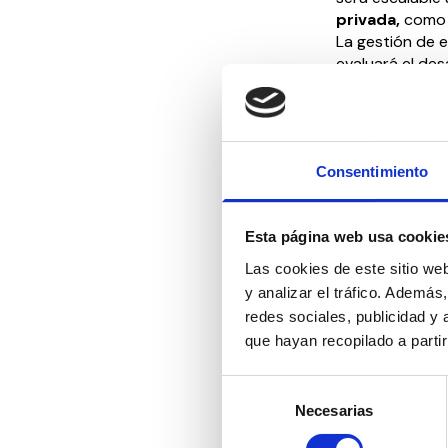
privada,
como d
La gestión de 
evaluará el des
entidades asoc
expansión de n
Para Gregorio 
Consentimiento
seguir impulsa
efectivo al me
competitivo co
Esta página web usa cookie
prevención y t
entre las pers
Las cookies de este sitio we
y analizar el tráfico. Ademá
Según ha manife
redes sociales, publicidad y
juego sostenib
que hayan recopilado a parti
esenciales de 
responsable, i
Selección
adicción, espe
Necesarias
de
especialmente 
consentimiento