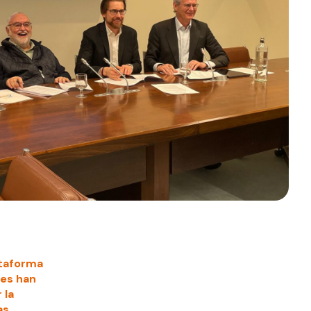
lataforma
tes han
 la
as