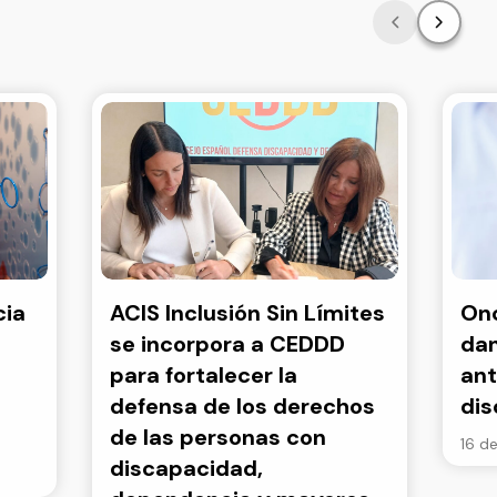
cia
ACIS Inclusión Sin Límites
Onc
se incorpora a CEDDD
dan
para fortalecer la
ant
defensa de los derechos
di
de las personas con
16 de
discapacidad,