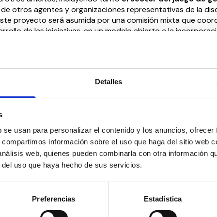
e otros agentes y organizaciones representativas de la dis
este proyecto será asumida por una comisión mixta que coord
arrollo de las iniciativas, en un modelo abierto a la incorporac
iativas que compartan estos objetivos y permitan potenciar 
uevas actividades.
García Brunelli, presidente de CONACEE,
“este acuerdo nos p
Detalles
ndo la capacidad de nuestras organizaciones para fomentar
rcado laboral de las personas con discapacidad, en un ento
mo el sector del juego, trabajando al mismo tiempo la ident
s
ratamiento de potenciales adicciones asociadas a esta act
onas con discapacidad”.
b se usan para personalizar el contenido y los anuncios, ofrecer
s, compartimos información sobre el uso que haga del sitio web 
stado Jaime Estalella Carvajal, Presidente de la Plataforma p
 análisis web, quienes pueden combinarla con otra información q
le,
“el acuerdo supone aunar esfuerzos ante uno de los obje
r del uso que haya hecho de sus servicios.
la plataforma que se centra en promover un juego seguro y
ncidiendo en la prevención y el abordaje de potenciales rie
cialmente entre un colectivo que en ocasiones puede result
Preferencias
Estadística
vulnerable”.