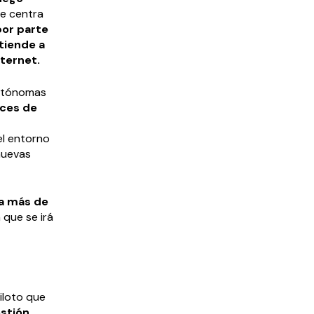
se centra
por parte
tiende a
nternet.
autónomas
ices de
l entorno
 nuevas
 a más de
 que se irá
iloto que
estión