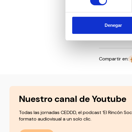
Para Bernhard 
Convergentes,
el espíritu co
y esfuerzos pa
Denegar
con los centr
entre todos a 
Compartir en:
Nuestro canal de Youtube
Todas las jornadas CEDDD, el podcast ‘El Rincón Soc
formato audiovisual a un solo clic.