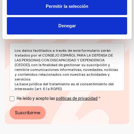
relevante del sector social en un solo clic.
Permitir la selección
Email
Denegar
Los datos facilitados a través de este formulario serán
tratados por el CONSEJO ESPAÑOL PARA LA DEFENSA DE
LAS PERSONAS CON DISCAPACIDAD Y DEPENDENCIA
(CEDDD), con la finalidad de gestionar su suscripción y
remitirle comunicaciones informativas, novedades, noticias
y contenidos relacionados con nuestras actividades y
servicios.
La base jurídica del tratamiento es el consentimiento del
interesado (art. 6.1.a RGPD).
Puede ejercer sus derechos en materia de protección de
datos a través del correo electrónico: info@ceddd.org
He leído y acepto las
políticas de privacidad
Más información en nuestra Política de Privacidad.
Suscribirme