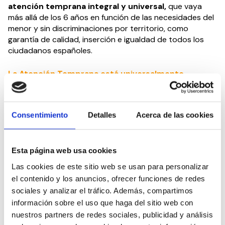
atención temprana integral y universal,
que vaya
más allá de los 6 años en función de las necesidades del
menor y sin discriminaciones por territorio, como
garantía de calidad, inserción e igualdad de todos los
ciudadanos españoles.
La Atención Temprana está universalmente
reconocida como un conjunto de acciones que se
orientan hacia la prevención y la intervención
asistencial de los niños que se encuentran en
Consentimiento
Detalles
Acerca de las cookies
situaciones de riesgo o que presentan alguna
discapacidad. Pero, a la vez, es un conjunto de
intervenciones con el que se actúa para poder
garantizar las condiciones y la respuesta familiar
Esta página web usa cookies
ante estas circunstancias en los diferentes
Las cookies de este sitio web se usan para personalizar
entornos vitales.
el contenido y los anuncios, ofrecer funciones de redes
sociales y analizar el tráfico. Además, compartimos
información sobre el uso que haga del sitio web con
nuestros partners de redes sociales, publicidad y análisis