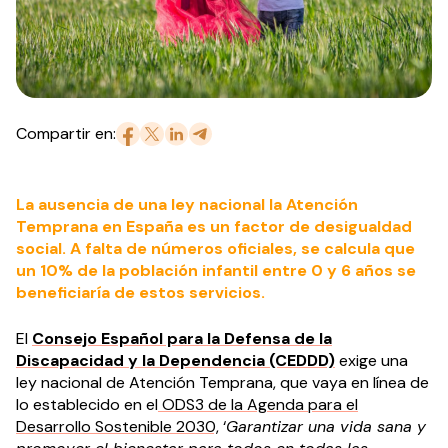
Compartir en:
La ausencia de una ley nacional la Atención
Temprana en España es un factor de desigualdad
social. A falta de números oficiales, se calcula que
un 10% de la población infantil entre 0 y 6 años se
beneficiaría de estos servicios.
El
Consejo Español para la Defensa de la
Discapacidad y la Dependencia
(CEDDD)
exige una
ley nacional de Atención Temprana, que vaya en línea de
lo establecido en el
ODS3 de la Agenda para el
Desarrollo Sostenible 2030,
‘
Garantizar una vida sana y