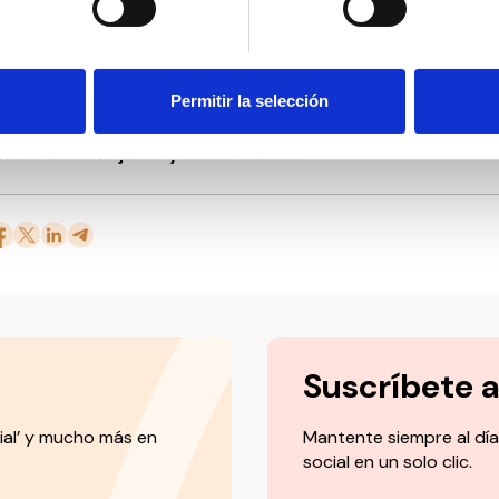
stas realidades.
iembre nos recuerda que queda mucho por hacer, pero tambié
 derechos humanos es un compromiso colectivo y permanent
Permitir la selección
ciedad que respeta y protege a todas las personas es u
daderamente justa y democrática
.
Suscríbete 
ial’ y mucho más en
Mantente siempre al día
social en un solo clic.