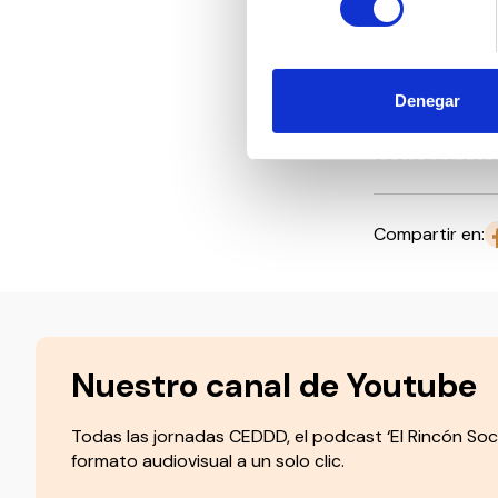
conviven con e
Este 10 de dic
defensa de los
Denegar
Porque
una so
sociedad ver
Compartir en:
Nuestro canal de Youtube
Todas las jornadas CEDDD, el podcast ‘El Rincón Soc
formato audiovisual a un solo clic.