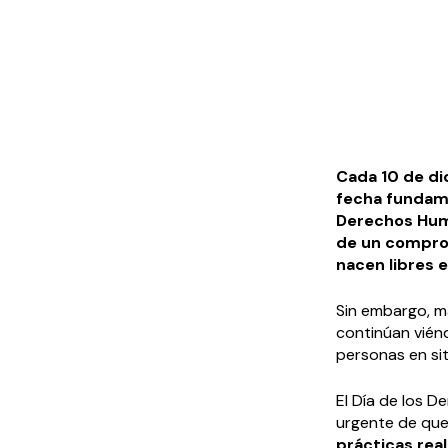
Cada 10 de d
fecha fundame
Derechos Hum
de un comprom
nacen libres 
Sin embargo, m
continúan viénd
personas en si
El Día de los 
urgente de qu
prácticas real