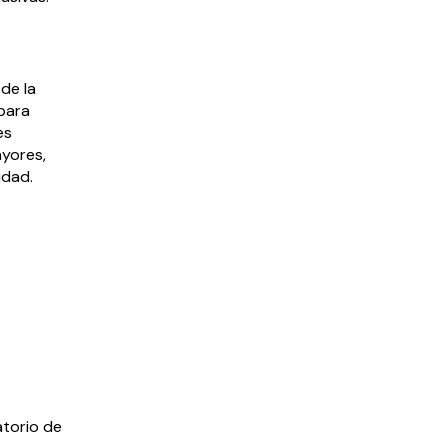
de la
 para
es
yores,
idad.
atorio de