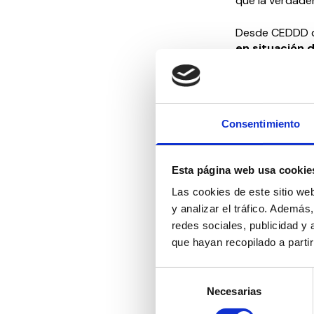
que la verdader
Desde CEDDD 
en situación
a condiciones
la dignidad hu
Por eso, hoy r
Consentimiento
Más acce
Más apoy
Esta página web usa cookie
Más recu
Más polí
Las cookies de este sitio we
Más parti
y analizar el tráfico. Ademá
redes sociales, publicidad y
Nuestro com
que hayan recopilado a parti
En CEDDD segui
Selección
respetados, pr
Necesarias
de
reivindicamos 
consentimiento