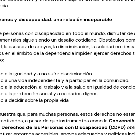
ncia.
nos y discapacidad: una relación inseparable
de personas con discapacidad en todo el mundo, disfrutar de 
mentales sigue siendo un desafío cotidiano. Obstáculos como
d, la escasez de apoyos, la discriminación, la soledad no dese
sos en el ámbito de la dependencia impiden ejercer derechos 
o:
o a la igualdad y a no sufrir discriminación.
ho a una vida independiente y a participar en la comunidad.
o a la educación, al trabajo y a la salud en igualdad de condi
o a la protección social y a cuidados dignos.
o a decidir sobre la propia vida.
muestra que, para muchas personas, estos derechos no está
antizados, a pesar de que instrumentos como la
Convención
 Derechos de las Personas con Discapacidad (CDPD)
obli
tizar entornos accesibles, apoyos adecuados y políticas incl