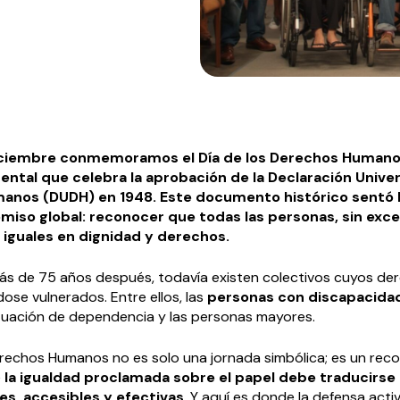
iciembre conmemoramos el Día de los Derechos Humano
ntal que celebra la aprobación de la Declaración Univer
anos (DUDH) en 1948. Este documento histórico sentó 
iso global: reconocer que todas las personas, sin exce
e iguales en dignidad y derechos.
ás de 75 años después, todavía existen colectivos cuyos de
ose vulnerados. Entre ellos, las
personas con discapacida
tuación de dependencia y las personas mayores.
Derechos Humanos no es solo una jornada simbólica; es un rec
e
la igualdad proclamada sobre el papel debe traducirse
es, accesibles y efectivas
. Y aquí es donde la defensa acti