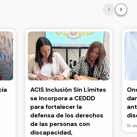
cia
ACIS Inclusión Sin Límites
Onc
se incorpora a CEDDD
dan
para fortalecer la
ant
defensa de los derechos
di
de las personas con
16 de
discapacidad,