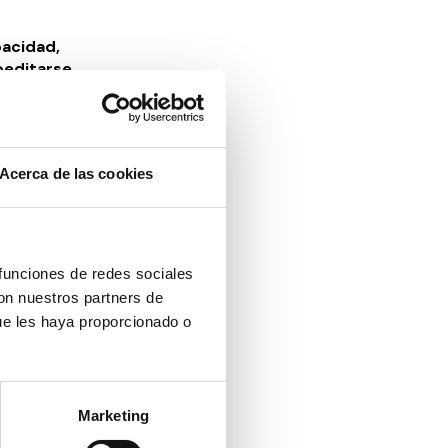
pacidad,
peditarse
herentes a
Acerca de las cookies
 funciones de redes sociales
con nuestros partners de
ue les haya proporcionado o
rupos sean
 diálogo,
Marketing
iones que