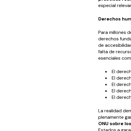
especial releva
Derechos huma
Para millones 
derechos funda
de accesibilida
falta de recur
esenciales com
El derech
El derec
El derech
El derech
El derech
La realidad de
plenamente gar
ONU sobre los
Estados a garan