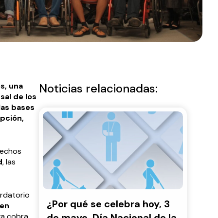
s, una
Noticias relacionadas:
sal de los
las bases
pción,
rechos
d
, las
ordatorio
¿Por qué se celebra hoy, 3
 en
va cobra
de mayo, Día Nacional de la