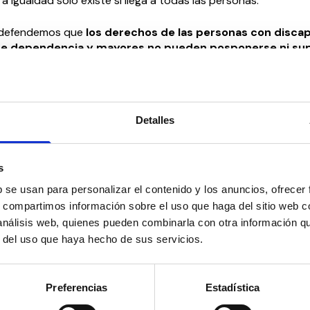
a igualdad solo existe si llega a todas las personas.
defendemos que
los derechos de las personas con disca
 de dependencia y mayores no pueden posponerse ni su
 económicas, administrativas o sociales
. Son derechos in
mana.
enovamos nuestra exigencia:
Detalles
sibilidad en todos los entornos.
os para la vida independiente.
s
rsos para la dependencia.
ticas públicas que reconozcan la diversidad humana.
b se usan para personalizar el contenido y los anuncios, ofrecer
cipación real en la toma de decisiones.
s, compartimos información sobre el uso que haga del sitio web 
 análisis web, quienes pueden combinarla con otra información q
promiso desde CEDDD
r del uso que haya hecho de sus servicios.
mos trabajando cada día para que los derechos de estos g
omovidos y protegidos. Impulsamos propuestas, promovemos
Preferencias
Estadística
mejoras legislativas y escuchamos a las personas y organizac