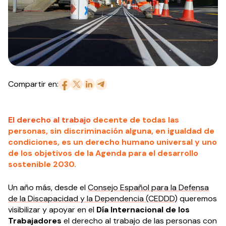
Compartir en:
El derecho al trabajo
decente de todas las
personas, sin discriminación alguna, en igualdad de
condiciones, es un derecho humano universal y uno
de los objetivos de la Agenda para el desarrollo
sostenible 2030
.
Un año más, desde el
Consejo Español para la Defensa
de la Discapacidad y la Dependencia (CEDDD)
queremos
visibilizar y apoyar en el
Día Internacional de los
Trabajadores
el derecho al trabajo de las personas con