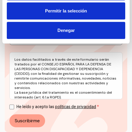
Mantente siempre al día de la información más
Permitir la selección
relevante del sector social en un solo clic.
Email
Denegar
Los datos facilitados a través de este formulario serán
tratados por el CONSEJO ESPAÑOL PARA LA DEFENSA DE
LAS PERSONAS CON DISCAPACIDAD Y DEPENDENCIA
(CEDDD), con la finalidad de gestionar su suscripción y
remitirle comunicaciones informativas, novedades, noticias
y contenidos relacionados con nuestras actividades y
servicios.
La base jurídica del tratamiento es el consentimiento del
interesado (art. 6.1.a RGPD).
Puede ejercer sus derechos en materia de protección de
datos a través del correo electrónico: info@ceddd.org
He leído y acepto las
políticas de privacidad
Más información en nuestra Política de Privacidad.
Suscribirme