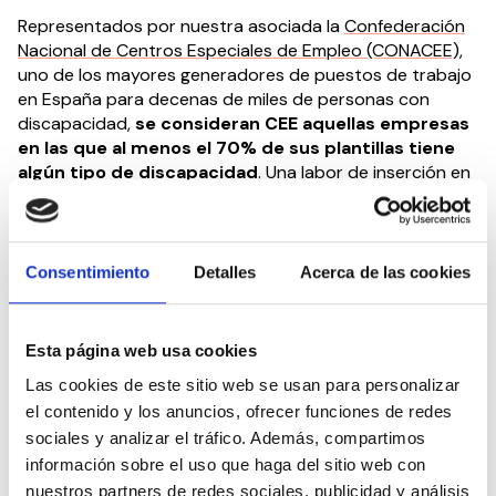
Representados por nuestra asociada la
Confederación
Nacional de Centros Especiales de Empleo (CONACEE),
uno de los mayores generadores de puestos de trabajo
en España para decenas de miles de personas con
discapacidad,
se consideran CEE aquellas empresas
en las que al menos el 70% de sus plantillas tiene
algún tipo de discapacidad
. Una labor de inserción en
el mercado laboral que sigue la senda del ODS8,
‘Promover el crecimiento económico sostenido, inclusivo
y sostenible, el empleo pleno y productivo y el trabajo
decente para todos’, fijado en la Agenda para el
Consentimiento
Detalles
Acerca de las cookies
Desarrollo Sostenible 2030.
Por el derecho de las personas con discapacidad a
Esta página web usa cookies
tener un empleo que les permita desarrollar un
Las cookies de este sitio web se usan para personalizar
proyecto de vida.
el contenido y los anuncios, ofrecer funciones de redes
sociales y analizar el tráfico. Además, compartimos
Descarga aquí en PDF el
Manifiesto CEDDD por el Día
información sobre el uso que haga del sitio web con
Internacional de los Trabajadores
.
nuestros partners de redes sociales, publicidad y análisis