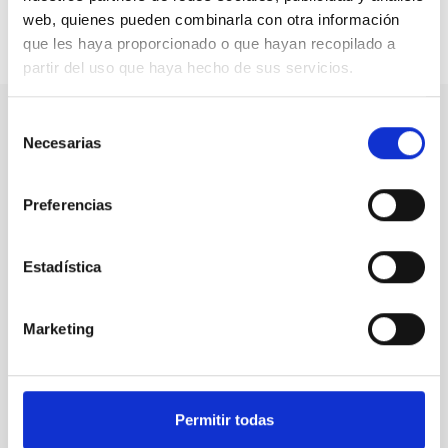
web, quienes pueden combinarla con otra información
que les haya proporcionado o que hayan recopilado a
Compartir en:
partir del uso que haya hecho de sus servicios.
Selección
Necesarias
de
Nuestro canal de Youtube
consentimiento
Todas las jornadas CEDDD, el podcast ‘El Rincón
Preferencias
Social’ y mucho más en formato audiovisual a un
solo clic.
Estadística
Suscribirme
Marketing
Suscríbete a la newsletter
Permitir todas
CEDDD