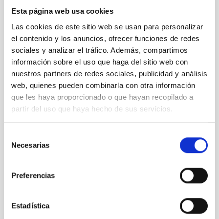
Nuestro canal de Youtube
Esta página web usa cookies
Las cookies de este sitio web se usan para personalizar
Todas las jornadas CEDDD, el podcast ‘El Rincón
el contenido y los anuncios, ofrecer funciones de redes
Social’ y mucho más en formato audiovisual a un
solo clic.
sociales y analizar el tráfico. Además, compartimos
información sobre el uso que haga del sitio web con
nuestros partners de redes sociales, publicidad y análisis
Suscribirme
web, quienes pueden combinarla con otra información
que les haya proporcionado o que hayan recopilado a
partir del uso que haya hecho de sus servicios.
Suscríbete a la newsletter
Selección
CEDDD
Necesarias
de
consentimiento
Mantente siempre al día de la información más
relevante del sector social en un solo clic.
Preferencias
Email
Estadística