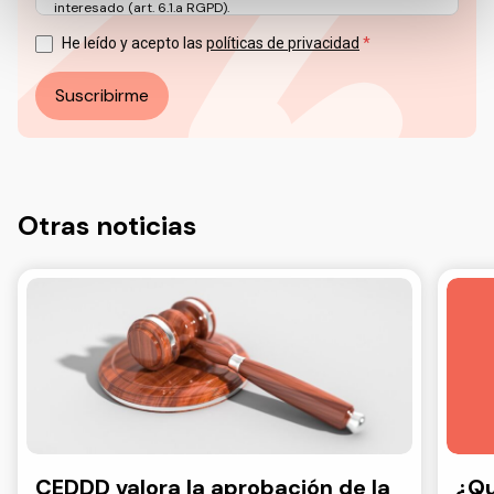
interesado (art. 6.1.a RGPD).
Puede ejercer sus derechos en materia de protección de
datos a través del correo electrónico: info@ceddd.org
He leído y acepto las
políticas de privacidad
Más información en nuestra Política de Privacidad.
Suscribirme
Otras noticias
CEDDD valora la aprobación de la
¿Qu