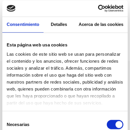
ciudadano incrementándole el IVA cuando se ve
obligado a contratar un servicio privado por ineficacia
del sistema público, con largas listas de espera”. De
hecho, Cinta Pascual tuvo la oportunidad de explicar en
Consentimiento
Detalles
Acerca de las cookies
primera persona al ministro Montoro está desigualdad.
Esta página web usa cookies
Compartir en:
Las cookies de este sitio web se usan para personalizar
el contenido y los anuncios, ofrecer funciones de redes
sociales y analizar el tráfico. Además, compartimos
información sobre el uso que haga del sitio web con
Nuestro canal de Youtube
nuestros partners de redes sociales, publicidad y análisis
web, quienes pueden combinarla con otra información
Todas las jornadas CEDDD, el podcast ‘El Rincón
que les haya proporcionado o que hayan recopilado a
Social’ y mucho más en formato audiovisual a un
partir del uso que haya hecho de sus servicios.
solo clic.
Selección
Suscribirme
Necesarias
de