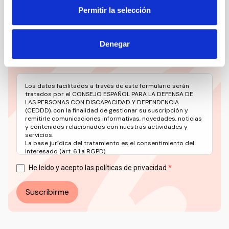
relevante del sector social en un solo clic.
Permitir la selección
Email
Denegar
Los datos facilitados a través de este formulario serán
tratados por el CONSEJO ESPAÑOL PARA LA DEFENSA DE
LAS PERSONAS CON DISCAPACIDAD Y DEPENDENCIA
(CEDDD), con la finalidad de gestionar su suscripción y
remitirle comunicaciones informativas, novedades, noticias
y contenidos relacionados con nuestras actividades y
servicios.
La base jurídica del tratamiento es el consentimiento del
interesado (art. 6.1.a RGPD).
Puede ejercer sus derechos en materia de protección de
datos a través del correo electrónico: info@ceddd.org
He leído y acepto las
políticas de privacidad
Más información en nuestra Política de Privacidad.
Suscribirme