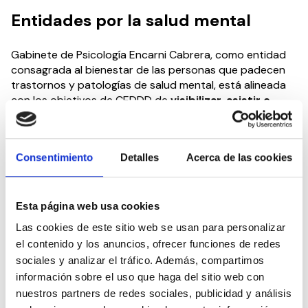
Entidades por la salud mental
Gabinete de Psicología Encarni Cabrera, como entidad
consagrada al bienestar de las personas que padecen
trastornos y patologías de salud mental, está alineada
con los objetivos de CEDDD de
visibilizar, asistir e
integrar en la sociedad a las personas con
discapacidad y/o en situación de dependencia
, así
como a las personas mayores.
Consentimiento
Detalles
Acerca de las cookies
Desde CEDDD seguimos trabajando a través de
nuestros
Consejos Sectoriales
para visibilizar y
Esta página web usa cookies
concienciar sobre los derechos de las personas con
trastornos de salud mental, así como para la adecuada
Las cookies de este sitio web se usan para personalizar
intervención de las autoridades y del conjunto de la
el contenido y los anuncios, ofrecer funciones de redes
población a través de un nuevo modelo de sociedad
sociales y analizar el tráfico. Además, compartimos
que asegure su salud y su bienestar.
información sobre el uso que haga del sitio web con
nuestros partners de redes sociales, publicidad y análisis