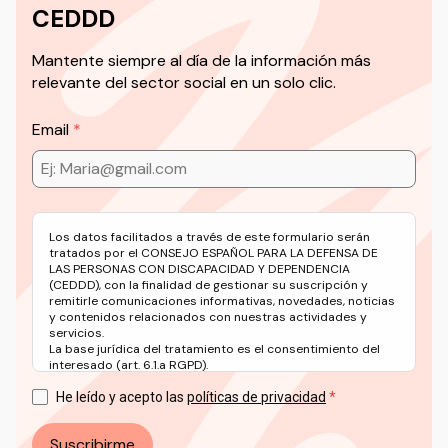
CEDDD
Mantente siempre al día de la información más
relevante del sector social en un solo clic.
Email
Los datos facilitados a través de este formulario serán
tratados por el CONSEJO ESPAÑOL PARA LA DEFENSA DE
LAS PERSONAS CON DISCAPACIDAD Y DEPENDENCIA
(CEDDD), con la finalidad de gestionar su suscripción y
remitirle comunicaciones informativas, novedades, noticias
y contenidos relacionados con nuestras actividades y
servicios.
La base jurídica del tratamiento es el consentimiento del
interesado (art. 6.1.a RGPD).
Puede ejercer sus derechos en materia de protección de
datos a través del correo electrónico: info@ceddd.org
He leído y acepto las
políticas de privacidad
Más información en nuestra Política de Privacidad.
Suscribirme