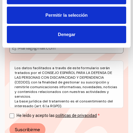
CEDDD
Permitir la selección
Mantente siempre al día de la información más
relevante del sector social en un solo clic.
Denegar
Email
Los datos facilitados a través de este formulario serán
tratados por el CONSEJO ESPAÑOL PARA LA DEFENSA DE
LAS PERSONAS CON DISCAPACIDAD Y DEPENDENCIA
(CEDDD), con la finalidad de gestionar su suscripción y
remitirle comunicaciones informativas, novedades, noticias
y contenidos relacionados con nuestras actividades y
servicios.
La base jurídica del tratamiento es el consentimiento del
interesado (art. 6.1.a RGPD).
Puede ejercer sus derechos en materia de protección de
datos a través del correo electrónico: info@ceddd.org
He leído y acepto las
políticas de privacidad
Más información en nuestra Política de Privacidad.
Suscribirme