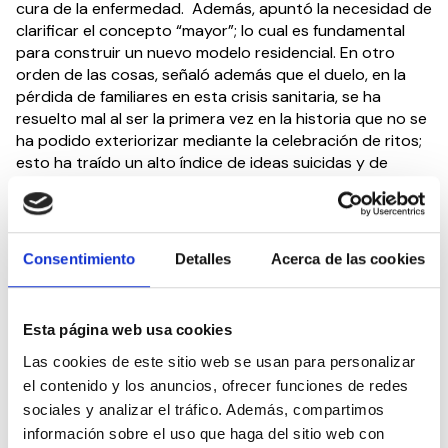
cura de la enfermedad. Además, apuntó la necesidad de
clarificar el concepto “mayor”; lo cual es fundamental
para construir un nuevo modelo residencial. En otro
orden de las cosas, señaló además que el duelo, en la
pérdida de familiares en esta crisis sanitaria, se ha
resuelto mal al ser la primera vez en la historia que no se
ha podido exteriorizar mediante la celebración de ritos;
esto ha traído un alto índice de ideas suicidas y de
depresiones.
Finalmente, y después del turno de preguntas, cerró
esta sesión el presidente del CEDDD,
Albert
Consentimiento
Detalles
Acerca de las cookies
Campabadal
, agradeciendo a todos los asistentes y
ponentes su presencia. El presidente destacó las
grandes intervenciones de los expertos y emplazó a
Esta página web usa cookies
todos los asistentes a seguir las próximas sesiones del
Consejo Sectorial CEDDD de Mayores y Dependencia, el
Las cookies de este sitio web se usan para personalizar
cual seguirá trabajando periódicamente con el objetivo
el contenido y los anuncios, ofrecer funciones de redes
de construir los nuevos modelos de sociedad y
sociales y analizar el tráfico. Además, compartimos
bienestar para las personas mayores y/o en situación de
información sobre el uso que haga del sitio web con