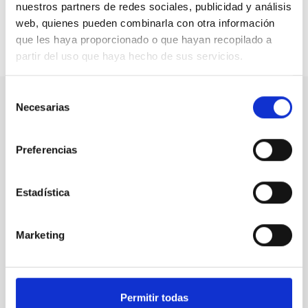
dependencia.
nuestros partners de redes sociales, publicidad y análisis
web, quienes pueden combinarla con otra información
que les haya proporcionado o que hayan recopilado a
Compartir en:
partir del uso que haya hecho de sus servicios.
Selección
Necesarias
de
Nuestro canal de Youtube
consentimiento
Preferencias
Todas las jornadas CEDDD, el podcast ‘El Rincón
Social’ y mucho más en formato audiovisual a un
solo clic.
Estadística
Suscribirme
Marketing
Suscríbete a la newsletter
Permitir todas