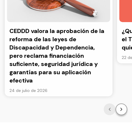
CEDDD valora la aprobación de la
¿Qu
reforma de las leyes de
el 
Discapacidad y Dependencia,
qui
pero reclama financiación
22 de
suficiente, seguridad jurídica y
garantías para su aplicación
efectiva
24 de julio de 2026