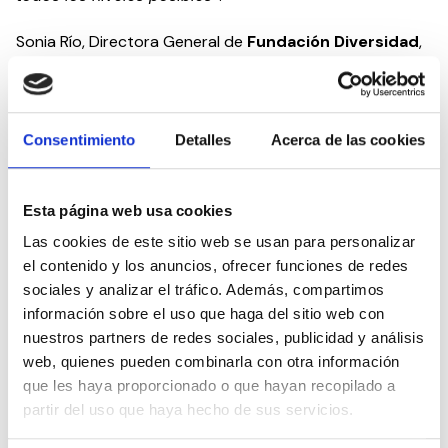
Sonia Río, Directora General de
Fundación Diversidad
,
socia de
CEDDD
, expresó: «
Desde Fundación Diversidad
felicitamos a las administraciones públicas, la
ciudadanía y a todas las personas implicadas en el
importante logro que suponen los Premios Capitales
Consentimiento
Detalles
Acerca de las cookies
de la Inclusión y la Diversidad 2023. Las Capitales de
la Inclusión y la Diversidad ayudan a crear hojas de
ruta e iniciativas inspiradoras para otros pueblos,
Esta página web usa cookies
ciudades y regiones para contribuir a una Europa más
igualitaria e inclusiva. Las autoridades locales han
Las cookies de este sitio web se usan para personalizar
trabajado de forma estratégica y con una mirada
el contenido y los anuncios, ofrecer funciones de redes
transversal para lograr nuevos resultados en materia
sociales y analizar el tráfico. Además, compartimos
de respeto, empoderamiento y participación de las
información sobre el uso que haga del sitio web con
mujeres y colectivos históricamente discriminados,
nuestros partners de redes sociales, publicidad y análisis
como las personas con discapacidad, adultas
web, quienes pueden combinarla con otra información
mayores, migrantes; refugiadas y LGBTIQ+. Estos
que les haya proporcionado o que hayan recopilado a
reconocimientos son también un compromiso y
partir del uso que haya hecho de sus servicios.
trabajo de fondo para seguir implementando políticas
inclusivas y sostenibles en defensa de los derechos