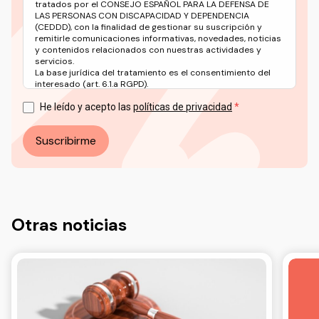
tratados por el CONSEJO ESPAÑOL PARA LA DEFENSA DE
LAS PERSONAS CON DISCAPACIDAD Y DEPENDENCIA
(CEDDD), con la finalidad de gestionar su suscripción y
remitirle comunicaciones informativas, novedades, noticias
y contenidos relacionados con nuestras actividades y
servicios.
La base jurídica del tratamiento es el consentimiento del
interesado (art. 6.1.a RGPD).
Puede ejercer sus derechos en materia de protección de
datos a través del correo electrónico: info@ceddd.org
He leído y acepto las
políticas de privacidad
Más información en nuestra Política de Privacidad.
Suscribirme
Otras noticias