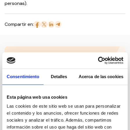
personas).
Compartir en:
Nuestro canal de Youtube
Todas las jornadas CEDDD, el podcast ‘El Rincón
Social’ y mucho más en formato audiovisual a un
Consentimiento
Detalles
Acerca de las cookies
solo clic.
Suscribirme
Esta página web usa cookies
Las cookies de este sitio web se usan para personalizar
el contenido y los anuncios, ofrecer funciones de redes
sociales y analizar el tráfico. Además, compartimos
Suscríbete a la newsletter
información sobre el uso que haga del sitio web con