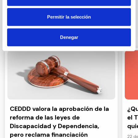
Permitir la selección
Otras noticias
Denegar
CEDDD valora la aprobación de la
¿Qu
reforma de las leyes de
el 
Discapacidad y Dependencia,
qui
pero reclama financiación
22 de