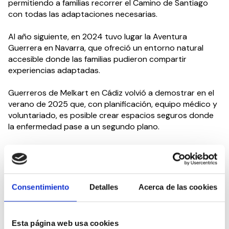
permitiendo a familias recorrer el Camino de Santiago
con todas las adaptaciones necesarias.
Al año siguiente, en 2024 tuvo lugar la Aventura
Guerrera en Navarra, que ofreció un entorno natural
accesible donde las familias pudieron compartir
experiencias adaptadas.
Guerreros de Melkart en Cádiz volvió a demostrar en el
verano de 2025 que, con planificación, equipo médico y
voluntariado, es posible crear espacios seguros donde
la enfermedad pase a un segundo plano.
Cada edición ha supuesto un importante reto logístico,
sanitario y económico, pero también ha fortalecido la
red de apoyo entre familias que conviven con realidades
similares.
Consentimiento
Detalles
Acerca de las cookies
El reto económico
Esta página web usa cookies
El presupuesto total de #EscuadrónPúrpura en Girona