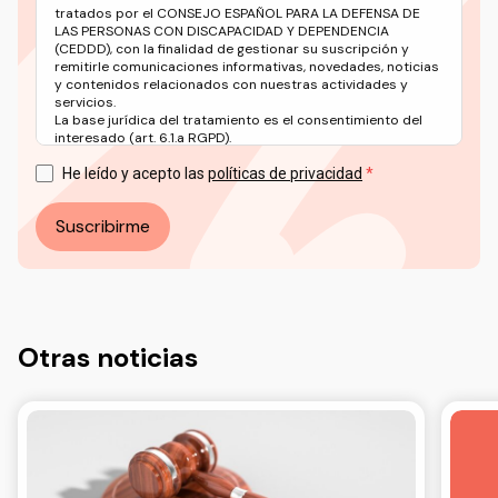
tratados por el CONSEJO ESPAÑOL PARA LA DEFENSA DE
LAS PERSONAS CON DISCAPACIDAD Y DEPENDENCIA
(CEDDD), con la finalidad de gestionar su suscripción y
remitirle comunicaciones informativas, novedades, noticias
y contenidos relacionados con nuestras actividades y
servicios.
La base jurídica del tratamiento es el consentimiento del
interesado (art. 6.1.a RGPD).
Puede ejercer sus derechos en materia de protección de
datos a través del correo electrónico: info@ceddd.org
He leído y acepto las
políticas de privacidad
Más información en nuestra Política de Privacidad.
Suscribirme
Otras noticias