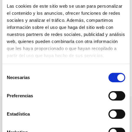
supera los 41.000 euros.
Las cookies de este sitio web se usan para personalizar
el contenido y los anuncios, ofrecer funciones de redes
Las familias asumen una parte importante del coste,
sociales y analizar el tráfico. Además, compartimos
pero para garantizar que el proyecto sea viable y que
información sobre el uso que haga del sitio web con
ninguna se quede fuera por motivos económicos, la
nuestros partners de redes sociales, publicidad y análisis
asociación ha lanzado una campaña de recaudación
web, quienes pueden combinarla con otra información
con un objetivo de 8.000 € a través de Migranodearena:
que les haya proporcionado o que hayan recopilado a
partir del uso que haya hecho de sus servicios.
https://www.migranodearena.org/reto/ayudanos-a-
convertir-8-000-en-recuerdos-para-toda-la-vida
Selección
Necesarias
de
Compartir en:
consentimiento
Preferencias
Estadística
Nuestro canal de Youtube
Todas las jornadas CEDDD, el podcast ‘El Rincón