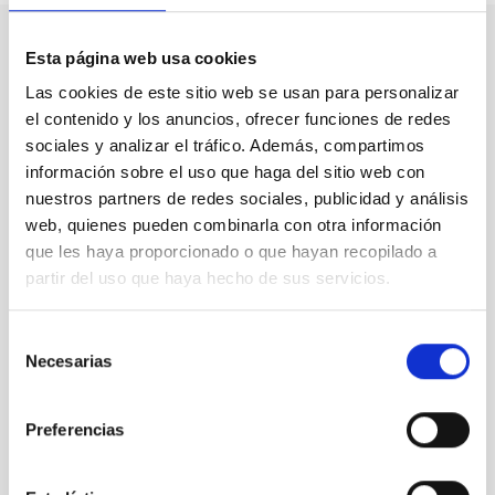
Esta página web usa cookies
Nuestro canal de Youtube
Las cookies de este sitio web se usan para personalizar
el contenido y los anuncios, ofrecer funciones de redes
Todas las jornadas CEDDD, el podcast ‘El Rincón
sociales y analizar el tráfico. Además, compartimos
Social’ y mucho más en formato audiovisual a un
información sobre el uso que haga del sitio web con
solo clic.
nuestros partners de redes sociales, publicidad y análisis
web, quienes pueden combinarla con otra información
Suscribirme
que les haya proporcionado o que hayan recopilado a
partir del uso que haya hecho de sus servicios.
Selección
Suscríbete a la newsletter
Necesarias
de
CEDDD
consentimiento
Preferencias
Mantente siempre al día de la información más
relevante del sector social en un solo clic.