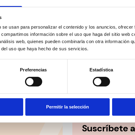
una persona de confianza, lo que redundará favorablemente
guridad de las personas con discapacidades severas o gran
e apoyo.
s
b se usan para personalizar el contenido y los anuncios, ofrecer
está programando desde la Administración una formación es
s, compartimos información sobre el uso que haga del sitio web 
onal valorador en las nuevas herramientas, como garantía de 
 análisis web, quienes pueden combinarla con otra información q
r del uso que haya hecho de sus servicios.
actualmente 4,38 millones de personas en España según el INE
adamente un 10% de la población.
Preferencias
Estadística
Permitir la selección
Suscríbete 