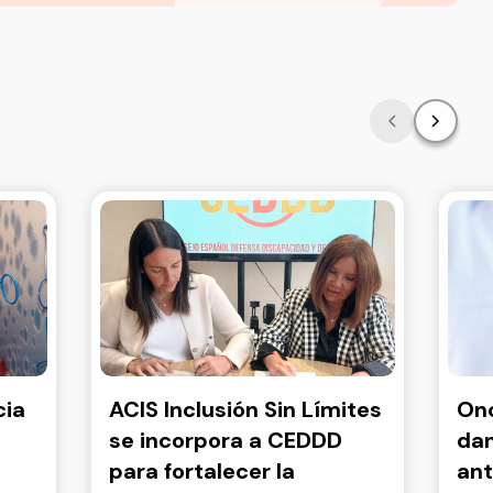
cia
ACIS Inclusión Sin Límites
Onc
se incorpora a CEDDD
dan
para fortalecer la
ant