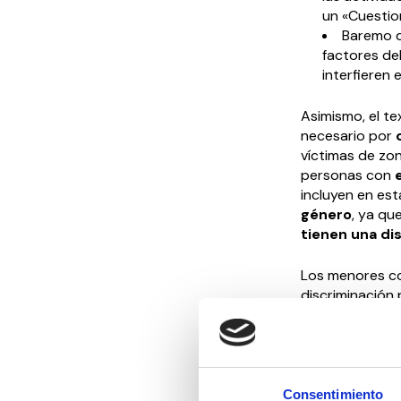
un «Cuestio
Baremo 
factores de
interfieren 
Asimismo, el t
necesario por
c
víctimas de zon
personas con
incluyen en es
género
, ya qu
tienen una di
Los menores co
discriminación
adaptados a su
informados y 
Otra novedad e
asegurar la acc
Consentimiento