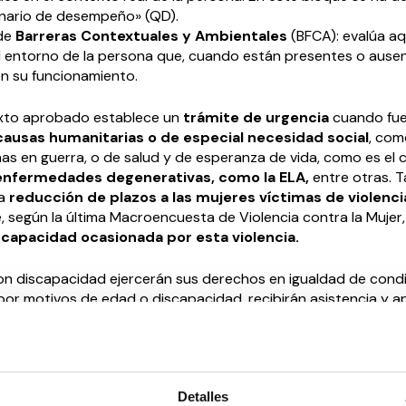
nario de desempeño» (QD).
de
Barreras Contextuales y Ambientales
(BFCA): evalúa aq
l entorno de la persona que, cuando están presentes o ausen
en su funcionamiento.
exto aprobado establece un
trámite de urgencia
cuando fu
ausas humanitarias o de especial necesidad social
, com
as en guerra, o de salud y de esperanza de vida, como es el 
enfermedades degenerativas, como la ELA,
entre otras. 
ta
reducción de plazos a las mujeres víctimas de violenci
e, según la última Macroencuesta de Violencia contra la Mujer,
scapacidad ocasionada por esta violencia.
n discapacidad ejercerán sus derechos en igualdad de condic
 por motivos de edad o discapacidad, recibirán asistencia y 
s circunstancias y tendrán el mismo derecho que los adultos
escuchados.
s la tramitación a través de medios telemáticos, en un inten
Detalles
esibilidad universal. Asimismo, permite que la persona pueda i