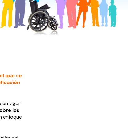
el que se
ificación
 en vigor
obre los
n enfoque
ación del