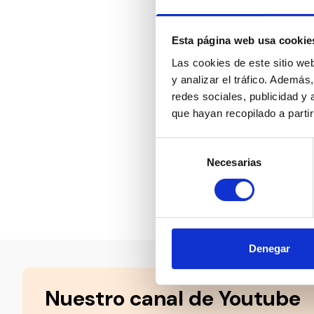
acompañada de 
autonomía y se
necesidades d
Esta página web usa cookie
Las cookies de este sitio we
Además, ya se 
y analizar el tráfico. Ademá
a todo el pers
redes sociales, publicidad y
su aplicación.
que hayan recopilado a parti
En España hay 
Selección
supone aproxim
Necesarias
de
consentimiento
Compartir en:
Denegar
Nuestro canal de Youtube