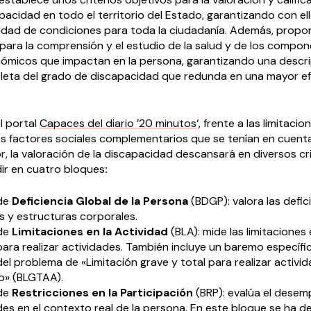
acidad en todo el territorio del Estado, garantizando con ell
ldad de condiciones para toda la ciudadanía. Además, propo
 para la comprensión y el estudio de la salud y de los compo
nómicos que impactan en la persona, garantizando una descr
leta del grado de discapacidad que redunda en una mayor efi
l portal
Capaces del diario ’20 minutos
‘, frente a las limitacio
los factores sociales complementarios que se tenían en cuent
, la valoración de la discapacidad descansará en diversos cri
dir en cuatro bloques
:
de
Deficiencia Global de la Persona
(BDGP): valora las defic
s y estructuras corporales.
de
Limitaciones en la Actividad
(BLA): mide las limitaciones 
ara realizar actividades. También incluye un baremo específi
el problema de «Limitación grave y total para realizar activi
o» (BLGTAA).
de
Restricciones en la Participación
(BRP): evalúa el dese
des en el contexto real de la persona. En este bloque se ha d