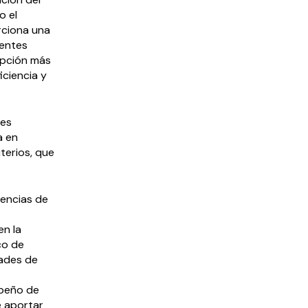
o el
rciona una
nentes
ipción más
ciencia y
nes
a en
terios, que
iencias de
en la
co de
dades de
mpeño de
e aportar