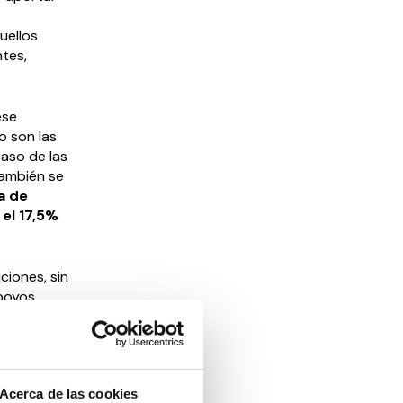
uellos
tes,
ese
o son las
caso de las
También se
a de
el 17,5%
iones, sin
apoyos
 a ser
to de
Acerca de las cookies
r