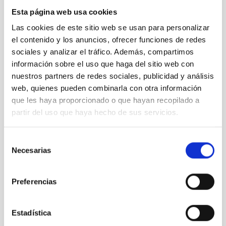
Nuestro canal de Youtube
Esta página web usa cookies
Las cookies de este sitio web se usan para personalizar
Todas las jornadas CEDDD, el podcast ‘El Rincón
el contenido y los anuncios, ofrecer funciones de redes
Social’ y mucho más en formato audiovisual a un
solo clic.
sociales y analizar el tráfico. Además, compartimos
información sobre el uso que haga del sitio web con
nuestros partners de redes sociales, publicidad y análisis
Suscribirme
web, quienes pueden combinarla con otra información
que les haya proporcionado o que hayan recopilado a
partir del uso que haya hecho de sus servicios.
Suscríbete a la newsletter
Selección
CEDDD
Necesarias
de
consentimiento
Mantente siempre al día de la información más
relevante del sector social en un solo clic.
Preferencias
Email
Estadística