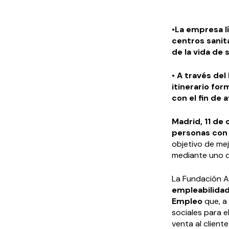
•
La empresa lí
centros sanit
de la vida de
• A través de
itinerario fo
con el fin de 
Madrid, 11 de
personas con
objetivo de me
mediante uno d
La Fundación A
empleabilidad
Empleo
que, a 
sociales para e
venta al client