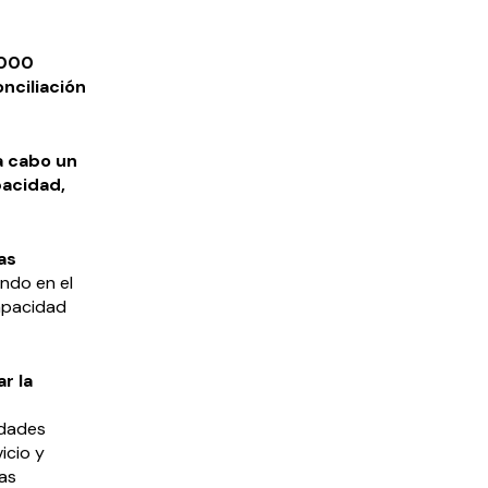
.000
nciliación
a cabo un
pacidad,
as
ndo en el
capacidad
r la
idades
icio y
tas