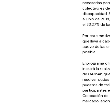
necesarias para
colectivo es de
discapacidad. 
a junio de 201
el 33,27% de lo
Por este motivo
que lleva a ca
apoyo de las 
posible.
El programa of
incluirá la real
de
Cerner
, qu
resolver dudas
puestos de trab
participantes 
Colocación de
mercado labora