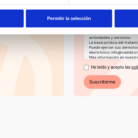
Los datos facilitados a tr
Permitir la selección
ESPAÑOL PARA LA DEFENSA
(CEDDD), con la finalidad d
informativas, novedades, n
actividades y servicios.
La base jurídica del tratami
Puede ejercer sus derechos
electrónico: info@ceddd.o
Más información en nuestra 
He leído y acepto las
pol
Suscribirme