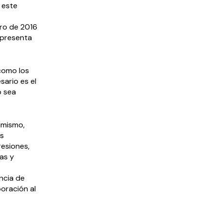
n este
ero de 2016
epresenta
 como los
sario es el
o sea
imismo,
es
resiones,
as y
ncia de
oración al