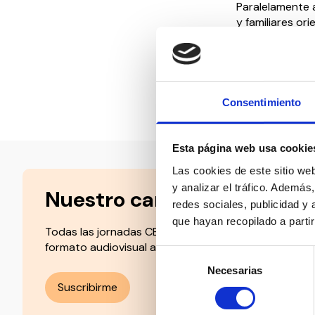
Paralelamente 
y familiares or
dependencia. P
ofreciéndoles a
Consentimiento
Compartir en:
Esta página web usa cookie
Las cookies de este sitio we
y analizar el tráfico. Ademá
Nuestro canal de Youtube
redes sociales, publicidad y
que hayan recopilado a parti
Todas las jornadas CEDDD, el podcast ‘El Rincón Soc
formato audiovisual a un solo clic.
Selección
Necesarias
de
Suscribirme
consentimiento