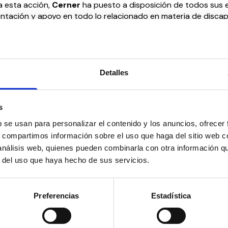
a esta acción,
Cerner
ha puesto a disposición de todos sus
ientación y apoyo en todo lo relacionado en materia de disca
retende así dar respuesta a todas las dudas que puedan ten
sesoría con los trámites y solicitudes de ayudas.
Detalles
s
b se usan para personalizar el contenido y los anuncios, ofrecer
s, compartimos información sobre el uso que haga del sitio web 
Suscríbete 
 análisis web, quienes pueden combinarla con otra información q
r del uso que haya hecho de sus servicios.
ial’ y mucho más en
Mantente siempre al día
social en un solo clic.
Preferencias
Estadística
Email