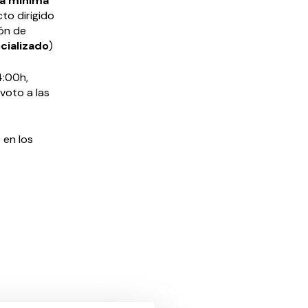
ia mínima
to dirigido
ión de
cializado
)
4:00h,
voto a las
 en los