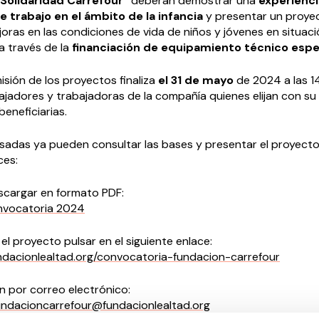
Solidaridad Carrefour”
deberán demostrar una
experienc
 trabajo en el ámbito de la infancia
y presentar un proyec
oras en las condiciones de vida de niños y jóvenes en situac
(a través de la
financiación de equipamiento técnico espe
isión de los proyectos finaliza
el 31 de mayo
de 2024 a las 1
ajadores y trabajadoras de la compañía quienes elijan con su 
beneficiarias.
sadas ya pueden consultar las bases y presentar el proyecto
ces:
scargar en formato PDF:
nvocatoria 2024
el proyecto pulsar en el siguiente enlace:
ndacionlealtad.org/convocatoria-fundacion-carrefour
n por correo electrónico:
ndacioncarrefour@fundacionlealtad.org