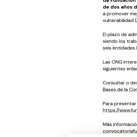
de Fundación 
de dos años de
a promover mej
vulnerabilidad 
El plazo de adm
siendo los trab
seis entidades 
Las ONG intere
siguientes enla
Consultar o de
Bases de la Co
Para presentar 
https://www.fu
Más informació
convocatoriafu