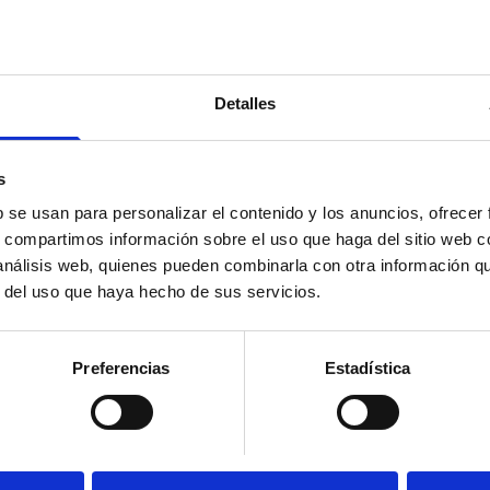
Detalles
s
Suscríbete 
b se usan para personalizar el contenido y los anuncios, ofrecer
s, compartimos información sobre el uso que haga del sitio web 
ial’ y mucho más en
Mantente siempre al día
 análisis web, quienes pueden combinarla con otra información q
social en un solo clic.
r del uso que haya hecho de sus servicios.
Email
Preferencias
Estadística
Los datos facilitados a tr
ESPAÑOL PARA LA DEFENSA
(CEDDD), con la finalidad d