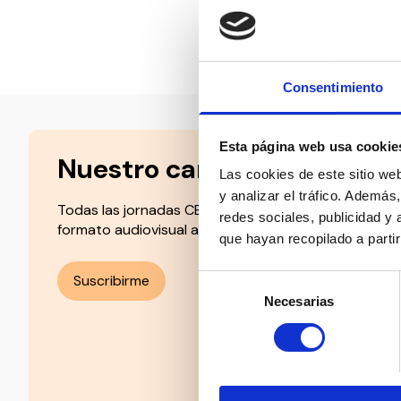
Compartir en:
Consentimiento
Esta página web usa cookie
Nuestro canal de Youtube
Las cookies de este sitio we
y analizar el tráfico. Ademá
Todas las jornadas CEDDD, el podcast ‘El Rincón Soc
redes sociales, publicidad y
formato audiovisual a un solo clic.
que hayan recopilado a parti
Suscribirme
Selección
Necesarias
de
consentimiento