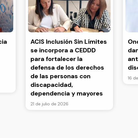
cia
ACIS Inclusión Sin Límites
Onc
se incorpora a CEDDD
dan
para fortalecer la
ant
defensa de los derechos
di
de las personas con
16 de
discapacidad,
dependencia y mayores
21 de julio de 2026