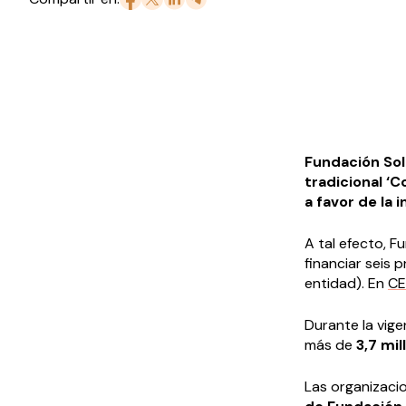
Fundación Sol
tradicional ‘C
a favor de la 
A tal efecto, F
financiar seis
entidad). En
C
Durante la vige
más de
3,7 mi
Las organizaci