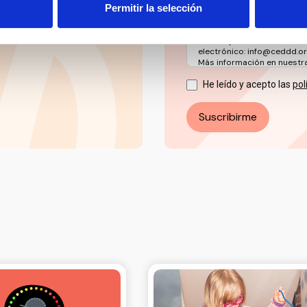
Permitir la selección
informativas, novedades, n
actividades y servicios.
La base jurídica del tratami
Puede ejercer sus derechos
electrónico: info@ceddd.o
Más información en nuestra 
He leído y acepto las
pol
Suscribirme