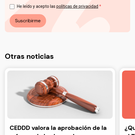
Puede ejercer sus derechos en materia de protección de
datos a través del correo electrónico: info@ceddd.org
He leído y acepto las
políticas de privacidad
Más información en nuestra Política de Privacidad.
Suscribirme
Otras noticias
CEDDD valora la aprobación de la
¿Qu