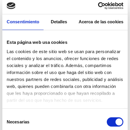
Además, en el seno familiar sigue existiendo el estigma
de la salud mental. «Cuando hay una persona con un
trastorno mental, la familia tiende a ocultarlo, cuando en
Consentimiento
Detalles
Acerca de las cookies
realidad lo mejor es que lo dieran a conocer, porque
entonces se podría actuar en consecuencia y
evitaríamos muchos sufrimientos», argumenta el directo
Esta página web usa cookies
de Tú Decides.
«Cuando acaba el brote, empieza el
sufrimiento»
, añade.
Las cookies de este sitio web se usan para personalizar
el contenido y los anuncios, ofrecer funciones de redes
Ese sufrimiento es, según su experiencia, «la diferencia
sociales y analizar el tráfico. Además, compartimos
entre un visionario y una persona con problemas de
información sobre el uso que haga del sitio web con
salud mental». Y lo que es peor, puede llevar muchas
nuestros partners de redes sociales, publicidad y análisis
veces al suicidio. «Hay gente que se suicida porque está
web, quienes pueden combinarla con otra información
cansada de sufrir», dice Gorry, para concluir:
«El
que les haya proporcionado o que hayan recopilado a
sufrimiento mental está infravalorado»
.
partir del uso que haya hecho de sus servicios.
Gorry y Tú Decides atienden de forma gratuita a familias
y a personas con problemas de salud mental. La
Selección
asociación acepta donaciones vía transferencia en la
Necesarias
de
cuenta bancaria del
Deutsche Bank IBAN:
consentimiento