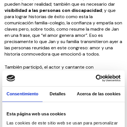
pueden hacer realidad; también que es necesario dar
visibilidad a las personas con discapacidad
; y que
para lograr historias de éxito como esta la
comunicación familia-colegio, la confianza y empatía son
claves pero, sobre todo, como resume la madre de Jan
en una frase, que “el amor genera amor”. Eso es
precisamente lo que Jan y su familia transmitieron ayer a
las personas reunidas en este congreso: amor y una
historia conmovedora que emocionó a todos.
También participó, el actor y cantante con
discapacidad,
Juan Manuel Montilla, “El Langui”
. Habló
de la campaña “Se buscan valientes” como un ejemplo
de cómo remar todos en la misma dirección para luchar
contra el acoso escolar, así como de la importancia de
Consentimiento
Detalles
Acerca de las cookies
observar a nuestros hijos fuera de su zona de confort a
pesar de su discapacidad.
Esta página web usa cookies
Así pues, el CEDDD, entre otros muchos de sus grandes
Las cookies de este sitio web se usan para personalizar
objetivos, sigue con su importante labor en la educación