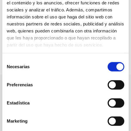
especial a través de Escuelas Católicas, promoviendo
el contenido y los anuncios, ofrecer funciones de redes
así grandes acciones como este Congreso Emociona
sociales y analizar el tráfico. Además, compartimos
para la defensa de las personas con discapacidad y/o
información sobre el uso que haga del sitio web con
dependencia en el ámbito escolar.
nuestros partners de redes sociales, publicidad y análisis
web, quienes pueden combinarla con otra información
que les haya proporcionado o que hayan recopilado a
Escuelas Católicas finaliza su XIV Congreso
partir del uso que haya hecho de sus servicios.
Selección
Compartir en:
Necesarias
de
consentimiento
Preferencias
Nuestro canal de Youtube
Estadística
Todas las jornadas CEDDD, el podcast ‘El Rincón
Social’ y mucho más en formato audiovisual a un
solo clic.
Marketing