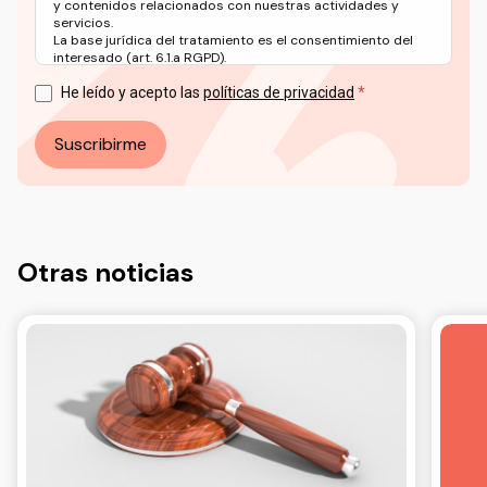
y contenidos relacionados con nuestras actividades y
servicios.
La base jurídica del tratamiento es el consentimiento del
interesado (art. 6.1.a RGPD).
Puede ejercer sus derechos en materia de protección de
datos a través del correo electrónico: info@ceddd.org
He leído y acepto las
políticas de privacidad
Más información en nuestra Política de Privacidad.
Suscribirme
Otras noticias