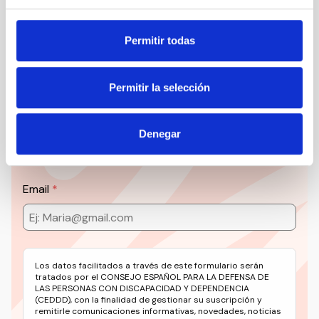
Suscribirme
Permitir todas
Suscríbete a la newsletter
Permitir la selección
CEDDD
Denegar
Mantente siempre al día de la información más
relevante del sector social en un solo clic.
Email
Los datos facilitados a través de este formulario serán
tratados por el CONSEJO ESPAÑOL PARA LA DEFENSA DE
LAS PERSONAS CON DISCAPACIDAD Y DEPENDENCIA
(CEDDD), con la finalidad de gestionar su suscripción y
remitirle comunicaciones informativas, novedades, noticias