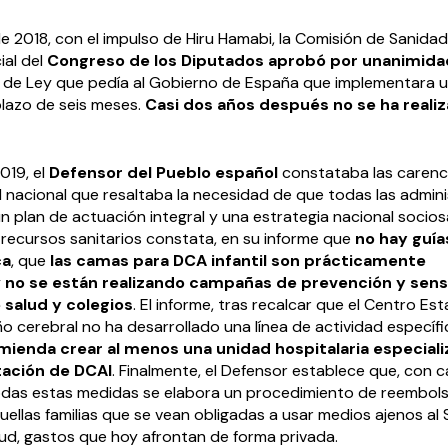
e 2018, con el impulso de Hiru Hamabi, la Comisión de Sanid
ial del
Congreso de los Diputados
aprobó por unanimida
 de Ley que pedía al Gobierno de España que implementara u
plazo de seis meses.
Casi dos años después no se ha reali
019, el
Defensor del Pueblo español
constataba las carenc
l nacional que resaltaba la necesidad de que todas las admin
 plan de actuación integral y una estrategia nacional sociosa
 recursos sanitarios constata, en su informe que
no hay guía
ca
, que
las camas para DCA infantil son prácticamente
y
no se están realizando campañas de prevención y sensi
 salud y colegios
. El informe, tras recalcar que el Centro Est
o cerebral no ha desarrollado una línea de actividad específ
mienda crear al menos una unidad hospitalaria especiali
tación de DCAI
. Finalmente, el Defensor establece que, con 
todas estas medidas se elabora un procedimiento de reembol
ellas familias que se vean obligadas a usar medios ajenos al
lud, gastos que hoy afrontan de forma privada.