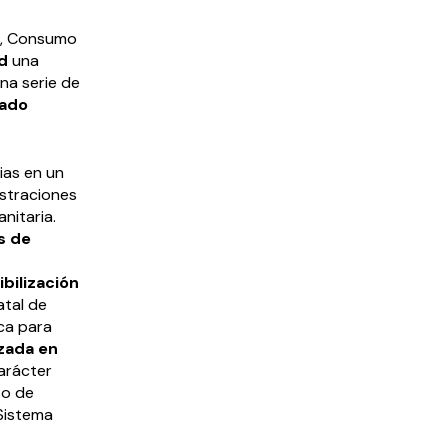
ad, Consumo
d
una
na serie de
zado
ias en un
istraciones
nitaria.
s de
bilización
atal de
ica para
zada en
carácter
so de
 Sistema