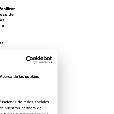
cilitar
reso de
nes
lo
es
a
es que
rdadera
Acerca de las cookies
mayor
 funciones de redes sociales
con nuestros partners de