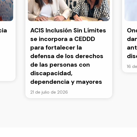
cia
ACIS Inclusión Sin Límites
Onc
se incorpora a CEDDD
dan
para fortalecer la
ant
defensa de los derechos
di
de las personas con
16 de
discapacidad,
dependencia y mayores
21 de julio de 2026