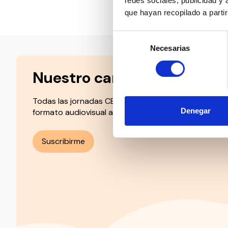
redes sociales, publicidad y
Compartir en:
que hayan recopilado a parti
Selección
Necesarias
de
consentimiento
Nuestro canal de Youtube
Todas las jornadas CEDDD, el podcast ‘El Rincón Soc
Denegar
formato audiovisual a un solo clic.
Suscribirme