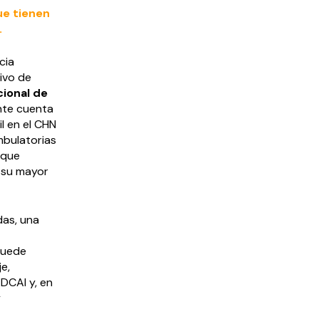
ue tienen
.
cia
ivo de
cional de
nte cuenta
il en el CHN
mbulatorias
 que
a su mayor
das, una
puede
e,
 DCAI y, en
y