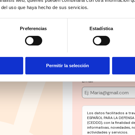
 análisis web, quienes pueden combinarla con otra información q
r del uso que haya hecho de sus servicios.
Preferencias
Estadística
Suscríbete 
ial’ y mucho más en
Mantente siempre al día
Permitir la selección
social en un solo clic.
Email
Los datos facilitados a tr
ESPAÑOL PARA LA DEFENSA
(CEDDD), con la finalidad d
informativas, novedades, n
actividades y servicios.