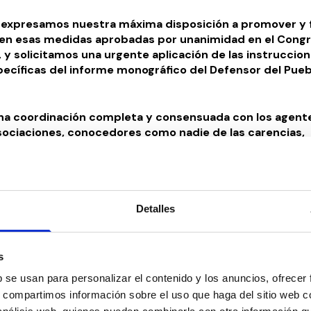
xpresamos nuestra máxima disposición a promover y fa
ten esas medidas aprobadas por unanimidad en el Cong
, y solicitamos una urgente aplicación de las instruccio
pecíficas del informe monográfico del Defensor del Pueb
na coordinación completa y consensuada con los agent
asociaciones, conocedores como nadie de las carencias,
, a menudo, propuestas y soluciones para dar cobertur
a los niños y niñas que tienen un DCA.
efendiendo y luchando por las personas y organizacion
e forma incansable a mejorar la calidad de vida, a la ve
Detalles
a sociedad y a respetar la libertad de las personas con 
erabilidad.
s
mo sociedad a la adversidad.
b se usan para personalizar el contenido y los anuncios, ofrecer
s, compartimos información sobre el uso que haga del sitio web 