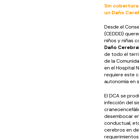
Sin cobertura 
un Daño Cereb
Desde el Conse
(CEDDD) querem
niños y niñas c
Daño Cerebral
de todo el terr
de la Comunida
en el Hospital 
requiere este c
autonomía en s
El DCA se produ
infección del s
craneoencefáli
desembocar en d
conductual, etc
cerebros en des
requerimientos