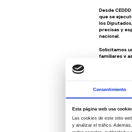
Desde CEDDD e
que se ejecu
los Diputados
precisas y es
nacional.
Solicitamos u
familiares y 
necesidades y
institucional 
Atendiendo, d
contribuyen d
Consentimiento
inclusión en l
grado de vuln
Esta página web usa cookie
Ganaremos co
Las cookies de este sitio we
y analizar el tráfico. Ademá