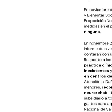
En noviembre d
y Bienestar Soc
Proposición No
medidas en el 
ninguna.
En noviembre 2
informe de nive
contaran con un
Respecto a los
práctica clíni
inexistentes
en centros de
Atención al Dañ
menores,
reco
neurorehabili
subsidiario a 
gastos para aqu
Nacional de Sa