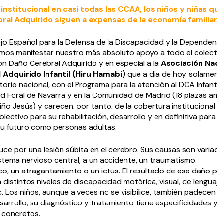
institucional en casi todas las CCAA, los niños y niñas q
ral Adquirido siguen a expensas de la economía familiar
jo Español para la Defensa de la Discapacidad y la Dependen
os manifestar nuestro más absoluto apoyo a todo el colect
on Daño Cerebral Adquirido y en especial a la
Asociación Na
 Adquirido Infantil (Hiru Hamabi)
que a día de hoy, solame
itorio nacional, con el Programa para la atención al DCA Infant
d Foral de Navarra y en la Comunidad de Madrid (18 plazas a
Niño Jesús) y carecen, por tanto, de la cobertura institucional
olectivo para su rehabilitación, desarrollo y en definitiva par
u futuro como personas adultas.
ce por una lesión súbita en el cerebro. Sus causas son varia
istema nervioso central, a un accidente, un traumatismo
co, un atragantamiento o un ictus. El resultado de ese daño 
istintos niveles de discapacidad motórica, visual, de lenguaj
. Los niños, aunque a veces no se visibilice, también padecen
arrollo, su diagnóstico y tratamiento tiene especificidades 
 concretos.