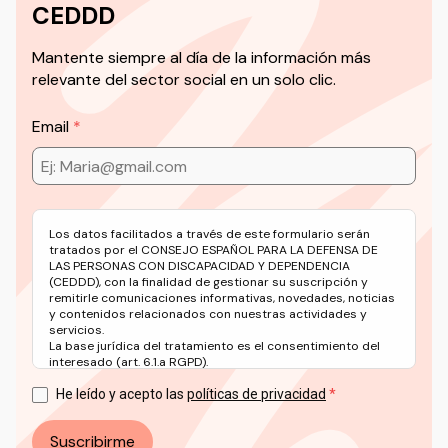
CEDDD
Mantente siempre al día de la información más
relevante del sector social en un solo clic.
Email
Los datos facilitados a través de este formulario serán
tratados por el CONSEJO ESPAÑOL PARA LA DEFENSA DE
LAS PERSONAS CON DISCAPACIDAD Y DEPENDENCIA
(CEDDD), con la finalidad de gestionar su suscripción y
remitirle comunicaciones informativas, novedades, noticias
y contenidos relacionados con nuestras actividades y
servicios.
La base jurídica del tratamiento es el consentimiento del
interesado (art. 6.1.a RGPD).
Puede ejercer sus derechos en materia de protección de
datos a través del correo electrónico: info@ceddd.org
He leído y acepto las
políticas de privacidad
Más información en nuestra Política de Privacidad.
Suscribirme