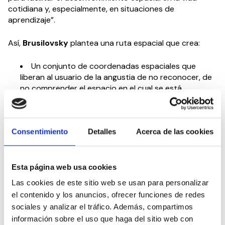
cotidiana y, especialmente, en situaciones de
aprendizaje”.
Así,
Brusilovsky
plantea una ruta espacial que crea:
Un conjunto de coordenadas espaciales que
liberan al usuario de la angustia de no reconocer, de
no comprender el espacio en el cual se está
desenvolviendo. Y que le brindan la posibilidad de
encontrar el camino, orientándolo hacia donde
necesita o desea ir.
Consentimiento
Detalles
Acerca de las cookies
Una estructura del exterior y del interior, con sus
correspondientes actividades colocadas de manera
comprensible: a través de conceptos de
organización, secuencia funcional y sensorial de
Esta página web usa cookies
eventos. Y creación de espacios para tareas
Las cookies de este sitio web se usan para personalizar
grupales e individuales prestando especial atención a
el contenido y los anuncios, ofrecer funciones de redes
los lugares de transición y recuperación entre
sociales y analizar el tráfico. Además, compartimos
actividades opuestas o diferentes, tanto físicas
información sobre el uso que haga del sitio web con
como emocionales.