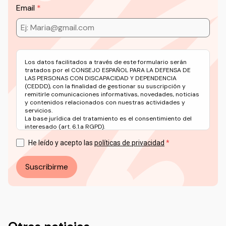
Email
Los datos facilitados a través de este formulario serán
tratados por el CONSEJO ESPAÑOL PARA LA DEFENSA DE
LAS PERSONAS CON DISCAPACIDAD Y DEPENDENCIA
(CEDDD), con la finalidad de gestionar su suscripción y
remitirle comunicaciones informativas, novedades, noticias
y contenidos relacionados con nuestras actividades y
servicios.
La base jurídica del tratamiento es el consentimiento del
interesado (art. 6.1.a RGPD).
Puede ejercer sus derechos en materia de protección de
datos a través del correo electrónico: info@ceddd.org
He leído y acepto las
políticas de privacidad
Más información en nuestra Política de Privacidad.
Suscribirme