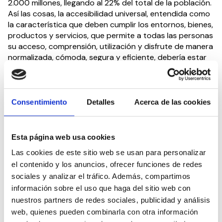
2.000 millones, llegando al 22% del total de la población.
Así las cosas, la accesibilidad universal, entendida como
la característica que deben cumplir los entornos, bienes,
productos y servicios, que permite a todas las personas
su acceso, comprensión, utilización y disfrute de manera
normalizada, cómoda, segura y eficiente, debería estar
entre las prioridades de las administraciones.
Hacia la Agenda 2030
Consentimiento
Detalles
Acerca de las cookies
Todas estas cuestiones, y muchas más, se analizarán en
la próxima jornada informativa del
Consejo Español para
Esta página web usa cookies
la Defensa de la Discapacidad y la Dependencia
(CEDDD)
, organizada por el sectorial de Accesibilidad
Las cookies de este sitio web se usan para personalizar
Universal, bajo el epígrafe ‘Accesibilidad Universal como
el contenido y los anuncios, ofrecer funciones de redes
Derecho Humano’. En esta ocasión, las ponencias
sociales y analizar el tráfico. Además, compartimos
correrán a cargo de
Virginia Real,
CEO y fundadora del
información sobre el uso que haga del sitio web con
Proyecto Accesscity;
Ana de Luis
, presidenta de
nuestros partners de redes sociales, publicidad y análisis
Fundación DOCE (Discapacitados Otros Ciegos de
web, quienes pueden combinarla con otra información
España), y
Pilar Pereda
, arquitecta y coordinadora de