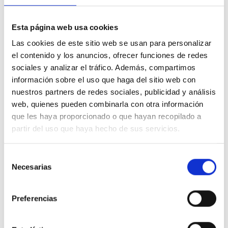
Fecha: Martes 10 de octubre de 2023
Esta página web usa cookies
Hora: 17:00
Las cookies de este sitio web se usan para personalizar
el contenido y los anuncios, ofrecer funciones de redes
Duración: 2 horas
sociales y analizar el tráfico. Además, compartimos
información sobre el uso que haga del sitio web con
Formato: Online
nuestros partners de redes sociales, publicidad y análisis
web, quienes pueden combinarla con otra información
Inscripciones:
gestion@esvision.es
que les haya proporcionado o que hayan recopilado a
partir del uso que haya hecho de sus servicios.
Para inscribirse en la jornada, por favor complete el
formulario de registro que se encuentra a continuación.
Selección
Formulario de Inscripción e información al
Necesarias
de
programa
consentimiento
Preferencias
Compartir en: