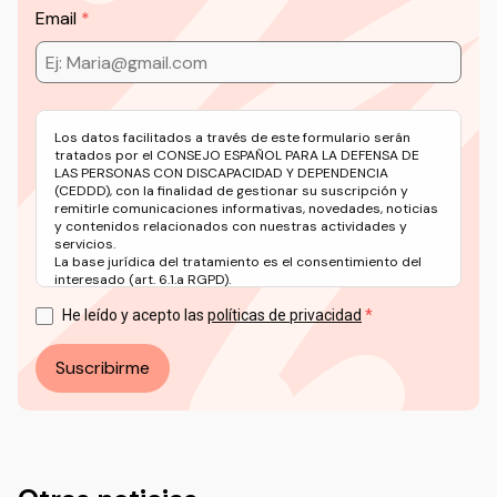
Email
Los datos facilitados a través de este formulario serán
tratados por el CONSEJO ESPAÑOL PARA LA DEFENSA DE
LAS PERSONAS CON DISCAPACIDAD Y DEPENDENCIA
(CEDDD), con la finalidad de gestionar su suscripción y
remitirle comunicaciones informativas, novedades, noticias
y contenidos relacionados con nuestras actividades y
servicios.
La base jurídica del tratamiento es el consentimiento del
interesado (art. 6.1.a RGPD).
Puede ejercer sus derechos en materia de protección de
datos a través del correo electrónico: info@ceddd.org
He leído y acepto las
políticas de privacidad
Más información en nuestra Política de Privacidad.
Suscribirme