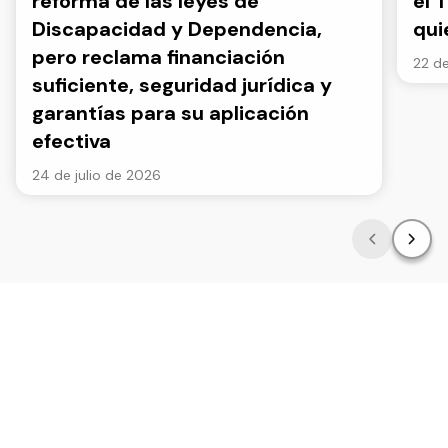
reforma de las leyes de
el 
Discapacidad y Dependencia,
qui
pero reclama financiación
22 de
suficiente, seguridad jurídica y
garantías para su aplicación
efectiva
24 de julio de 2026