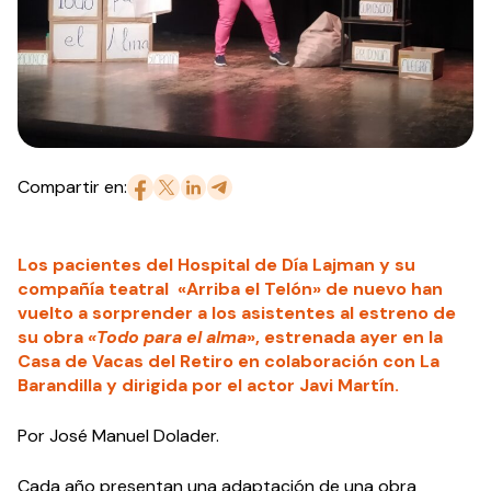
Compartir en:
Los pacientes del Hospital de Día Lajman y su
compañía teatral «Arriba el Telón» de nuevo han
vuelto a sorprender a los asistentes al estreno de
su obra
«Todo para el alma
», estrenada ayer en la
Casa de Vacas del Retiro en colaboración con La
Barandilla y dirigida por el actor Javi Martín.
Por José Manuel Dolader.
Cada año presentan una adaptación de una obra