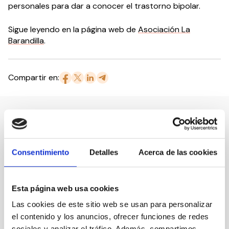
personales para dar a conocer el trastorno bipolar.
Sigue leyendo en la página web de
Asociación La
Barandilla
.
Compartir en:
Nuestro canal de Youtube
Consentimiento
Detalles
Acerca de las cookies
Todas las jornadas CEDDD, el podcast ‘El Rincón
Social’ y mucho más en formato audiovisual a un
solo clic.
Esta página web usa cookies
Las cookies de este sitio web se usan para personalizar
Suscribirme
el contenido y los anuncios, ofrecer funciones de redes
sociales y analizar el tráfico. Además, compartimos