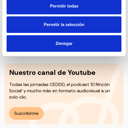
Comunidad Valenciana, Extremadura, Galicia, Asturias,
Permitir todas
Aragón, Madrid, Navarra, Andalucía, Cantabria, Canarias
y La Rioja, así como empresas de ámbito nacional como
Tunstall Televida, Vitalia y Macrosad.
Permitir la selección
Compartir en:
Denegar
Nuestro canal de Youtube
Todas las jornadas CEDDD, el podcast ‘El Rincón
Social’ y mucho más en formato audiovisual a un
solo clic.
Suscribirme