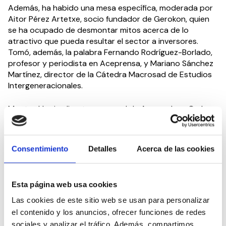
Además, ha habido una mesa específica, moderada por
Aitor Pérez Artetxe, socio fundador de Gerokon, quien
se ha ocupado de desmontar mitos acerca de lo
atractivo que pueda resultar el sector a inversores.
Tomó, además, la palabra Fernando Rodríguez-Borlado,
profesor y periodista en Aceprensa, y Mariano Sánchez
Martínez, director de la Cátedra Macrosad de Estudios
Intergeneracionales.
Montse Llopis, directora general de Acra, y Juan Carlos
Campón, presidente de Asorex, puso sobre la mesa una
radiografía de ratios en España y desmontó el mito de
que para prestar una atención de calidad se requiere un
Consentimiento
Detalles
Acerca de las cookies
alto número de profesionales. En esta línea, explicó la
propuesta de CEAPs que refleja la importancia de
“trabajar con indicadores de calidad y no con ratios”.
Esta página web usa cookies
Antes de que Cinta Pascual y otros representantes de
Las cookies de este sitio web se usan para personalizar
las patronales autonómicas clausuraran la III Cumbre del
el contenido y los anuncios, ofrecer funciones de redes
Baby Boom, Marina del Corral ha explicado a todos los
sociales y analizar el tráfico. Además, compartimos