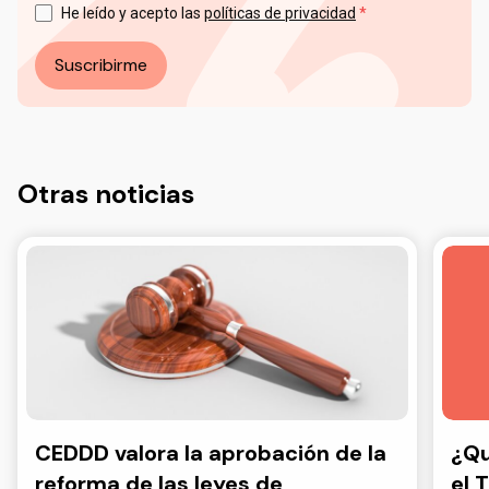
datos a través del correo electrónico: info@ceddd.org
He leído y acepto las
políticas de privacidad
Más información en nuestra Política de Privacidad.
Suscribirme
Otras noticias
CEDDD valora la aprobación de la
¿Qu
reforma de las leyes de
el 