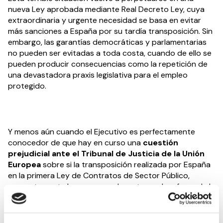
nueva Ley aprobada mediante Real Decreto Ley, cuya
extraordinaria y urgente necesidad se basa en evitar
más sanciones a España por su tardía transposición. Sin
embargo, las garantías democráticas y parlamentarias
no pueden ser evitadas a toda costa, cuando de ello se
pueden producir consecuencias como la repetición de
una devastadora praxis legislativa para el empleo
protegido.
Y menos aún cuando el Ejecutivo es perfectamente
conocedor de que hay en curso una
cuestión
prejudicial ante el Tribunal de Justicia de la Unión
Europea
sobre si la transposición realizada por España
en la primera Ley de Contratos de Sector Público,
concretamente la reserva excluyente y solo a favor de la
Iniciativa Social, se ajusta o no al Derecho de la Unión
Europea y a sus principios en materia de contratación
pública como son los de
igualdad de trato, no