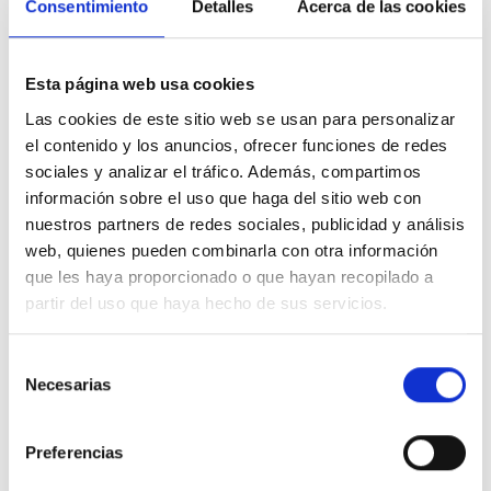
Consentimiento
Detalles
Acerca de las cookies
discriminación, reconocimiento mutuo,
proporcionalidad y transparencia
.
Esta página web usa cookies
Las cookies de este sitio web se usan para personalizar
Debido a las constatadas dificultades que
el contenido y los anuncios, ofrecer funciones de redes
desgraciadamente sufren las personas con
sociales y analizar el tráfico. Además, compartimos
discapacidad para acceder al mundo laboral, el sector
información sobre el uso que haga del sitio web con
lamenta profundamente y condena enérgicamente que
nuestros partners de redes sociales, publicidad y análisis
estas personas sufran una nueva discriminación dentro
web, quienes pueden combinarla con otra información
de los Centros Especiales de Empleo. Resulta paradójico
que les haya proporcionado o que hayan recopilado a
que pese que unos y otros Centros realizan la misma
partir del uso que haya hecho de sus servicios.
función, son diferenciados por su titularidad, forma o su
origen. Una
diferenciación
carente de sentido legal y
humano y que vuelve a olvidar la verdadera prioridad de
Selección
los CEE:
integrar
en el ámbito sociolaboral al
máximo
Necesarias
de
de personas del colectivo de la discapacidad sin
consentimiento
exclusiones
.
Preferencias