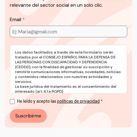
relevante del sector social en un solo clic.
Email
Los datos facilitados a través de este formulario serán
tratados por el CONSEJO ESPAÑOL PARA LA DEFENSA DE
LAS PERSONAS CON DISCAPACIDAD Y DEPENDENCIA
(CEDDD), con la finalidad de gestionar su suscripción y
remitirle comunicaciones informativas, novedades, noticias
y contenidos relacionados con nuestras actividades y
servicios.
La base jurídica del tratamiento es el consentimiento del
interesado (art. 6.1.a RGPD).
Puede ejercer sus derechos en materia de protección de
datos a través del correo electrónico: info@ceddd.org
He leído y acepto las
políticas de privacidad
Más información en nuestra Política de Privacidad.
Suscribirme