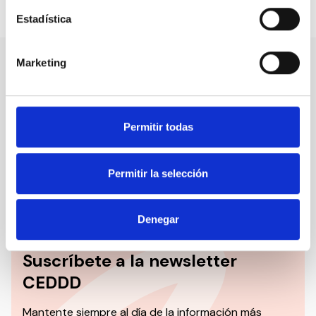
Compartir en:
Estadística
Marketing
Nuestro canal de Youtube
Todas las jornadas CEDDD, el podcast ‘El Rincón
Permitir todas
Social’ y mucho más en formato audiovisual a un
solo clic.
Permitir la selección
Suscribirme
Denegar
Suscríbete a la newsletter
CEDDD
Mantente siempre al día de la información más