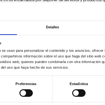
dad de vida.
Detalles
s
b se usan para personalizar el contenido y los anuncios, ofrecer
Suscríbete 
s, compartimos información sobre el uso que haga del sitio web 
 análisis web, quienes pueden combinarla con otra información q
ial’ y mucho más en
Mantente siempre al día
r del uso que haya hecho de sus servicios.
social en un solo clic.
Email
Preferencias
Estadística