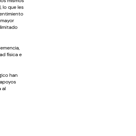
Ellos mismos
 lo que les
sentimiento
a mayor
limitado
demencia,
ad física e
gico han
, apoyos
 al