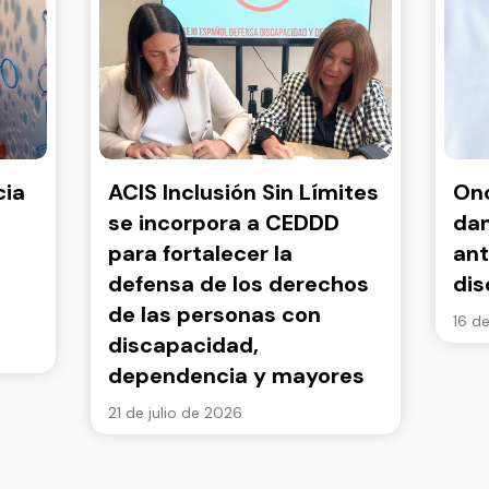
cia
ACIS Inclusión Sin Límites
Onc
se incorpora a CEDDD
dan
para fortalecer la
ant
defensa de los derechos
di
de las personas con
16 de
discapacidad,
dependencia y mayores
21 de julio de 2026