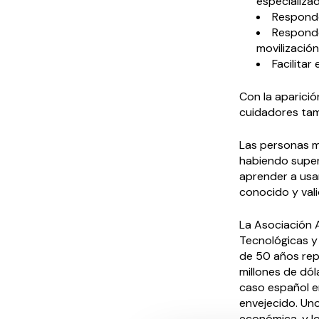
especializa
Responde
Responde
movilización
Facilitar
Con la aparició
cuidadores tamb
Las personas m
habiendo super
aprender a usa
conocido y vali
La Asociación 
Tecnológicas y
de 50 años rep
millones de dól
caso español e
envejecido. Un
económica, y l