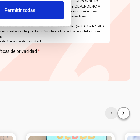
avés de este formulario serán tratados por el CONSEJO
 DE LAS PERSONAS CON DISCAPACIDAD Y DEPENDENCIA
Permitir todas
e gestionar su suscripción y remitirle comunicaciones
oticias y contenidos relacionados con nuestras
ento es el consentimiento del interesado (art. 6.1.a RGPD).
 en materia de protección de datos a través del correo
rg
Política de Privacidad.
íticas de privacidad