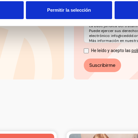
Los datos facilitados a tr
ESPAÑOL PARA LA DEFENSA
Permitir la selección
(CEDDD), con la finalidad d
informativas, novedades, n
actividades y servicios.
La base jurídica del tratami
Puede ejercer sus derechos
electrónico: info@ceddd.o
Más información en nuestra 
He leído y acepto las
pol
Suscribirme