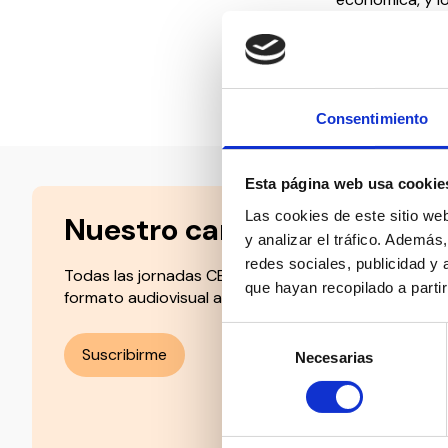
mejoren su cali
Compartir en:
Consentimiento
Esta página web usa cookie
Las cookies de este sitio we
Nuestro canal de Youtube
y analizar el tráfico. Ademá
redes sociales, publicidad y
Todas las jornadas CEDDD, el podcast ‘El Rincón Soc
que hayan recopilado a parti
formato audiovisual a un solo clic.
Selección
Suscribirme
Necesarias
de
consentimiento