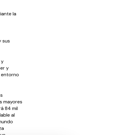
iante la
y sus
 y
er y
n entorno
as
es mayores
á 84 mil
able al
 mundo
za
que