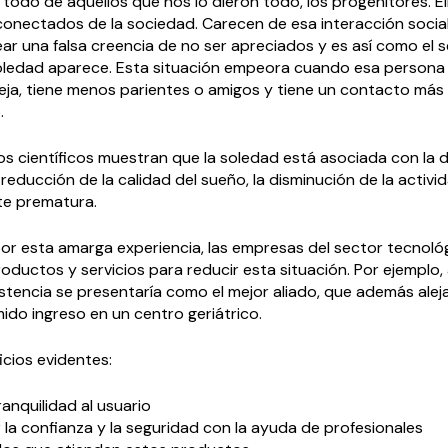
re todo de aquellos que nos lo dieron todo, los progenitores. 
onectados de la sociedad. Carecen de esa interacción social,
ear una falsa creencia de no ser apreciados y es así como el 
soledad aparece. Esta situación empeora cuando esa person
eja, tiene menos parientes o amigos y tiene un contacto más 
.
s científicos muestran que la soledad está asociada con la 
 reducción de la calidad del sueño, la disminución de la activid
te prematura.
r esta amarga experiencia, las empresas del sector tecnoló
oductos y servicios para reducir esta situación. Por ejemplo
stencia se presentaría como el mejor aliado, que además aleja
ido ingreso en un centro geriátrico.
icios evidentes:
anquilidad al usuario
 la confianza y la seguridad con la ayuda de profesionales