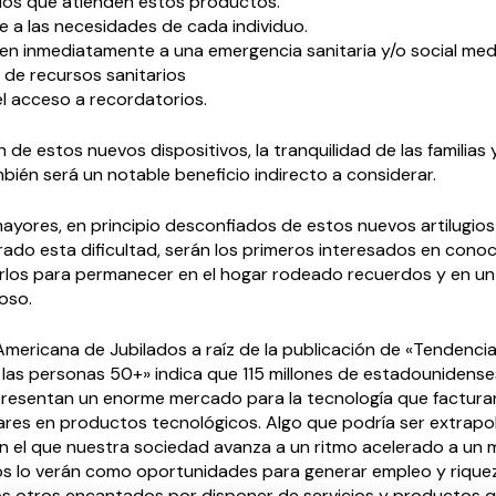
dos que atienden estos productos.
 a las necesidades de cada individuo.
n inmediatamente a una emergencia sanitaria y/o social med
 de recursos sanitarios
 el acceso a recordatorios.
n de estos nuevos dispositivos, la tranquilidad de las familias 
ién será un notable beneficio indirecto a considerar.
ayores, en principio desconfiados de estos nuevos artilugios
ado esta dificultad, serán los primeros interesados en conoc
rlos para permanecer en el hogar rodeado recuerdos y en u
oso.
Americana de Jubilados a raíz de la publicación de «Tendenci
 las personas 50+» indica que 115 millones de estadounidens
resentan un enorme mercado para la tecnología que facturar
ares en productos tecnológicos. Algo que podría ser extrapol
n el que nuestra sociedad avanza a un ritmo acelerado a un
os lo verán como oportunidades para generar empleo y rique
os otros encantados por disponer de servicios y productos 