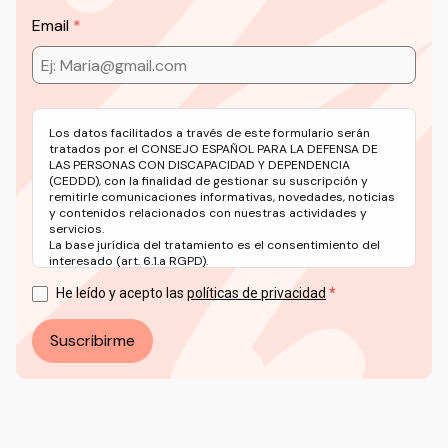
Email
Los datos facilitados a través de este formulario serán
tratados por el CONSEJO ESPAÑOL PARA LA DEFENSA DE
LAS PERSONAS CON DISCAPACIDAD Y DEPENDENCIA
(CEDDD), con la finalidad de gestionar su suscripción y
remitirle comunicaciones informativas, novedades, noticias
y contenidos relacionados con nuestras actividades y
servicios.
La base jurídica del tratamiento es el consentimiento del
interesado (art. 6.1.a RGPD).
Puede ejercer sus derechos en materia de protección de
datos a través del correo electrónico: info@ceddd.org
He leído y acepto las
políticas de privacidad
Más información en nuestra Política de Privacidad.
Suscribirme