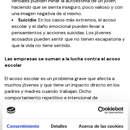
verbales pueden minar la autoestima de un joven,
haciendo que se sienta inseguro, poco valioso y con
una imagen negativa de sí mismo.
Suicidio
: En los casos más extremos, el acoso
escolar y el daño emocional pueden llevar a
pensamientos y acciones suicidas. Los jóvenes
acosados pueden sentir que no tienen escapatoria y
que la vida no tiene sentido.
Las empresas se suman a la lucha contra el acoso
escolar
El acoso escolar es un problema grave que afecta a
muchos jóvenes y que tiene un impacto directo en los
padres y madres cuando trabajan. Dicho
comportamiento repetitivo e intencional de
hostigamiento, ya sea físico o verbal, puede causar daño
emocional y psicológico significativo para toda la familia.
Para conocer mejor esta realidad, el asociado a
CEDDD
Consentimiento
Detalles
Acerca de las cookies