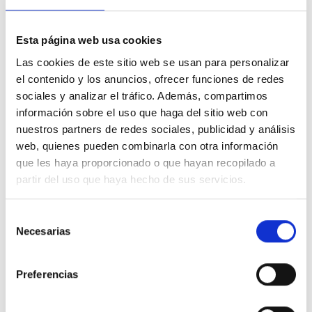
Vivofácil ha abordado la salud mental de más de 7
millones de personas, entre trabajadores y sus
familiares, a a través del innovador Plan Vivofácil 360º.
Esta página web usa cookies
Con la implementación de consultas psicológicas
anónimas, los hijos de los empleados pueden encontrar
Las cookies de este sitio web se usan para personalizar
el apoyo necesario en momentos difíciles.
el contenido y los anuncios, ofrecer funciones de redes
sociales y analizar el tráfico. Además, compartimos
Según
Vivofácil
, la problemática de la salud mental en
información sobre el uso que haga del sitio web con
jóvenes españoles ha ido en aumento, y el aislamiento
nuestros partners de redes sociales, publicidad y análisis
social y las tensiones académicas han contribuido a
web, quienes pueden combinarla con otra información
esta creciente preocupación. Los cambios en los
que les haya proporcionado o que hayan recopilado a
hábitos de consumo y en las relaciones les enfrentan a
partir del uso que haya hecho de sus servicios.
desafíos emocionales y psicológicos que requieren
atención especializada. Por eso, las consultas
psicológicas anónimas permiten a los jóvenes acceder a
Selección
apoyo profesional de manera confidencial y sin temor a
Necesarias
de
la estigmatización.
consentimiento
Preferencias
Compartir en: