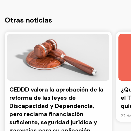
Otras noticias
CEDDD valora la aprobación de la
¿Qu
reforma de las leyes de
el 
Discapacidad y Dependencia,
qui
pero reclama financiación
22 de
suficiente, seguridad jurídica y
garantías para su aplicación