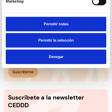
Marketing
Compartir en:
Permitir todas
Nuestro canal de Youtube
Permitir la selección
Todas las jornadas CEDDD, el podcast ‘El Rincón
Social’ y mucho más en formato audiovisual a un
Denegar
solo clic.
Suscribirme
Suscríbete a la newsletter
CEDDD