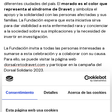
diferentes ciudades del país. El
morado es el color que
representa al síndrome de Dravet
y simboliza el
apoyo y la solidaridad con las personas afectadas y sus
familias. La Fundación espera que esta iniciativa sirva
para dar visibilidad a esta enfermedad rara y concienciar
a la sociedad sobre sus implicaciones y la necesidad de
invertir en investigación.
La Fundación invita a todas las personas interesadas a
sumarse a esta celebración y a colaborar con su causa.
Para ello, se puede visitar la página web
dorsal.retodravet.com
y participar en la campaña del
Dorsal Solidario 2023.
Sobre el Síndrome de Dravet
Consentimiento
Detalles
Acerca de las cookies
El Síndrome de Dravet, también llamado epilepsia
mioclónica severa de la infancia, afecta a uno de cada
16.000 nacimientos, por lo que se considera una
enfermedad rara, y tiene una tasa de mortalidad de
Esta página web usa cookies