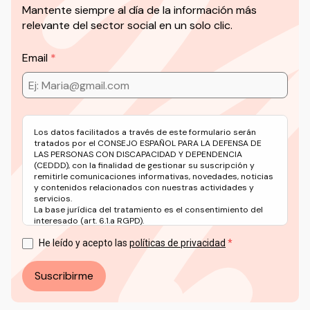
Mantente siempre al día de la información más
relevante del sector social en un solo clic.
Email
Los datos facilitados a través de este formulario serán
tratados por el CONSEJO ESPAÑOL PARA LA DEFENSA DE
LAS PERSONAS CON DISCAPACIDAD Y DEPENDENCIA
(CEDDD), con la finalidad de gestionar su suscripción y
remitirle comunicaciones informativas, novedades, noticias
y contenidos relacionados con nuestras actividades y
servicios.
La base jurídica del tratamiento es el consentimiento del
interesado (art. 6.1.a RGPD).
Puede ejercer sus derechos en materia de protección de
datos a través del correo electrónico: info@ceddd.org
He leído y acepto las
políticas de privacidad
Más información en nuestra Política de Privacidad.
Suscribirme