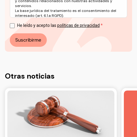
y contenidos relacionados con nuestras actividades y
servicios.
La base jurídica del tratamiento es el consentimiento del
interesado (art. 6.1.a RGPD).
Puede ejercer sus derechos en materia de protección de
datos a través del correo electrónico: info@ceddd.org
He leído y acepto las
políticas de privacidad
Más información en nuestra Política de Privacidad.
Suscribirme
Otras noticias