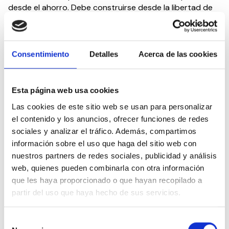
desde el ahorro. Debe construirse desde la libertad de
elección de las familias y desde el refuerzo de todos los
recursos disponibles”, reivindica Ugarte.
Ante el debate político reactivado en torno a la
Consentimiento
Detalles
Acerca de las cookies
LOMLOE, CEDDD reclama abandonar la confrontación
entre modelos educativos y centrar los esfuerzos en
garantizar una respuesta personalizada para cada
Esta página web usa cookies
alumno. “No se trata de elegir entre educación ordinaria
Las cookies de este sitio web se usan para personalizar
o especial, sino de asegurar que cada persona tenga la
el contenido y los anuncios, ofrecer funciones de redes
atención que necesita en cada momento de su vida
sociales y analizar el tráfico. Además, compartimos
educativa. Para eso hacen falta más recursos, más
planificación y menos ideología”, reclama la
información sobre el uso que haga del sitio web con
vicepresidenta de la entidad.
nuestros partners de redes sociales, publicidad y análisis
web, quienes pueden combinarla con otra información
Desde CEDDD se insiste en que, seis años después de la
que les haya proporcionado o que hayan recopilado a
aprobación de la LOMLOE, el gran reto sigue pendiente:
partir del uso que haya hecho de sus servicios.
convertir el discurso de la inclusión en una realidad
tangible. “La inclusión real no se decreta, se construye. Y
Selección
solo será posible si viene acompañada de una inversión