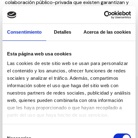
colaboración público-privada que existen garantizan y
refuerzan la igualdad de trato a toda la población,
contribuyendo al buen funcionamiento del conjunto del
sistema sanitario.
“Es necesaria una colaboración real
entre el sistema público y el sistema privado para
Consentimiento
Detalles
Acerca de las cookies
hacer posible su buen funcionamiento y su
sostenibilidad”,
sostiene Rus.
Esta página web usa cookies
Las cookies de este sitio web se usan para personalizar
Compartir en:
el contenido y los anuncios, ofrecer funciones de redes
sociales y analizar el tráfico. Además, compartimos
información sobre el uso que haga del sitio web con
nuestros partners de redes sociales, publicidad y análisis
Nuestro canal de Youtube
web, quienes pueden combinarla con otra información
que les haya proporcionado o que hayan recopilado a
Todas las jornadas CEDDD, el podcast ‘El Rincón
partir del uso que haya hecho de sus servicios.
Social’ y mucho más en formato audiovisual a un
solo clic.
Selección