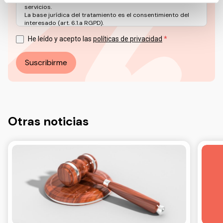
servicios.
La base jurídica del tratamiento es el consentimiento del
interesado (art. 6.1.a RGPD).
Puede ejercer sus derechos en materia de protección de
datos a través del correo electrónico: info@ceddd.org
He leído y acepto las
políticas de privacidad
Más información en nuestra Política de Privacidad.
Suscribirme
Otras noticias