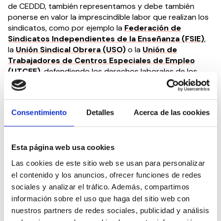
de CEDDD, también representamos y debe también
ponerse en valor la imprescindible labor que realizan los
sindicatos, como por ejemplo la
Federación de
Sindicatos Independientes de la Enseñanza (FSIE)
,
la
Unión Sindical Obrera (USO)
o la
Unión de
Trabajadores de Centros Especiales de Empleo
(UTCEE)
, defendiendo los derechos laborales de los
trabajadores con discapacidad, así como también de
todos los profesionales que trabajan por la
discapacidad.
Consentimiento
Detalles
Acerca de las cookies
Desde CEDDD, trabajamos para
mejorar el acceso de
las personas con discapacidad al mercado laboral
y
defender los intereses de quienes trabajan en el ámbito
Esta página web usa cookies
de la discapacidad, la dependencia y la atención a las
Las cookies de este sitio web se usan para personalizar
personas mayores, haciéndonos eco de sus
el contenido y los anuncios, ofrecer funciones de redes
necesidades y demandas, y luchando por la libre
sociales y analizar el tráfico. Además, compartimos
elección de prestaciones sanitarias.
información sobre el uso que haga del sitio web con
nuestros partners de redes sociales, publicidad y análisis