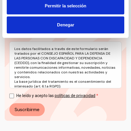
relevante del sector social en un solo clic.
Permitir la selección
Email
Denegar
Los datos facilitados a través de este formulario serán
tratados por el CONSEJO ESPAÑOL PARA LA DEFENSA DE
LAS PERSONAS CON DISCAPACIDAD Y DEPENDENCIA
(CEDDD), con la finalidad de gestionar su suscripción y
remitirle comunicaciones informativas, novedades, noticias
y contenidos relacionados con nuestras actividades y
servicios.
La base jurídica del tratamiento es el consentimiento del
interesado (art. 6.1.a RGPD).
Puede ejercer sus derechos en materia de protección de
datos a través del correo electrónico: info@ceddd.org
He leído y acepto las
políticas de privacidad
Más información en nuestra Política de Privacidad.
Suscribirme