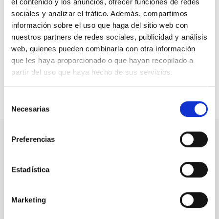
Centros Especiales de Empleo con el fin de
insertar
el contenido y los anuncios, ofrecer funciones de redes
laboralmente
al mayor número de personas posible.
sociales y analizar el tráfico. Además, compartimos
Además, trabaja para dar a conocer la función que
información sobre el uso que haga del sitio web con
desempeñan estas entidades como insertoras socio-
nuestros partners de redes sociales, publicidad y análisis
laborales y como agentes socio-económicos, con el fin
web, quienes pueden combinarla con otra información
de equipararlas, cada vez más, a las empresas ordinarias
que les haya proporcionado o que hayan recopilado a
como opciones válidas de empleo.
partir del uso que haya hecho de sus servicios.
Selección
Compartir en:
Necesarias
de
consentimiento
Preferencias
Nuestro canal de Youtube
Estadística
Todas las jornadas CEDDD, el podcast ‘El Rincón
Social’ y mucho más en formato audiovisual a un
solo clic.
Marketing