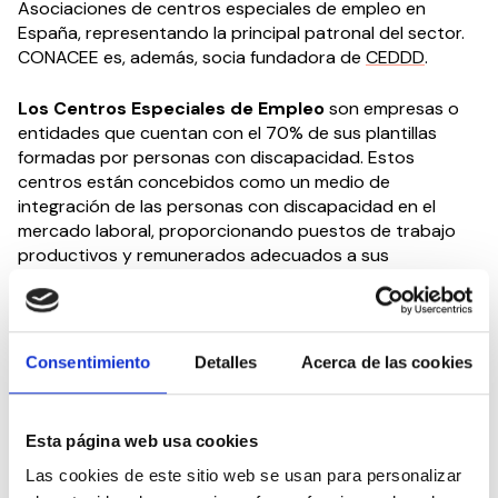
Asociaciones de centros especiales de empleo en
España, representando la principal patronal del sector.
CONACEE es, además, socia fundadora de
CEDDD
.
Los Centros Especiales de Empleo
son empresas o
entidades que cuentan con el 70% de sus plantillas
formadas por personas con discapacidad. Estos
centros están concebidos como un medio de
integración de las personas con discapacidad en el
mercado laboral, proporcionando puestos de trabajo
productivos y remunerados adecuados a sus
características personales. Su forma jurídica puede
variar incluyendo sociedades mercantiles, asociaciones,
fundaciones, etc.
Consentimiento
Detalles
Acerca de las cookies
La Misión primordial de
CONACEE
es la de
representar
a los Centros Especiales de Empleo
así como
fomentar la contratación laboral de personas con
Esta página web usa cookies
discapacidad. Su actividad se enfoca en el
Las cookies de este sitio web se usan para personalizar
asesoramiento, mantenimiento y crecimientode los