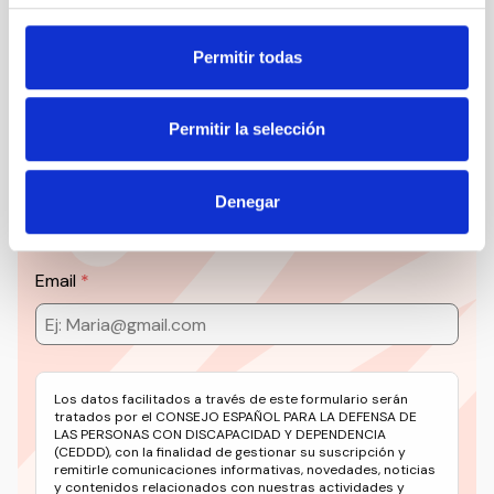
Suscribirme
Permitir todas
Suscríbete a la newsletter
Permitir la selección
CEDDD
Denegar
Mantente siempre al día de la información más
relevante del sector social en un solo clic.
Email
Los datos facilitados a través de este formulario serán
tratados por el CONSEJO ESPAÑOL PARA LA DEFENSA DE
LAS PERSONAS CON DISCAPACIDAD Y DEPENDENCIA
(CEDDD), con la finalidad de gestionar su suscripción y
remitirle comunicaciones informativas, novedades, noticias
y contenidos relacionados con nuestras actividades y