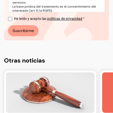
servicios.
La base jurídica del tratamiento es el consentimiento del
interesado (art. 6.1.a RGPD).
Puede ejercer sus derechos en materia de protección de
datos a través del correo electrónico: info@ceddd.org
He leído y acepto las
políticas de privacidad
Más información en nuestra Política de Privacidad.
Suscribirme
Otras noticias