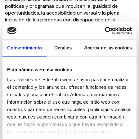
políticas y programas que impulsen la igualdad de
oportunidades, la accesibilidad universal y la plena
inclusión de las personas con discapacidad en la
sociedad.
Mar Ugarte Ozcoidi ha expresado su gratitud por la
confianza depositada en ella y ha manifestado su
Consentimiento
Detalles
Acerca de las cookies
determinación de trabajar arduamente para fortalecer
los logros alcanzados por CEDDD hasta la fecha y para
promover aún más la inclusión y la igualdad de
Esta página web usa cookies
oportunidades para las personas con discapacidad.
Las cookies de este sitio web se usan para personalizar
el contenido y los anuncios, ofrecer funciones de redes
sociales y analizar el tráfico. Además, compartimos
Compartir en:
información sobre el uso que haga del sitio web con
nuestros partners de redes sociales, publicidad y análisis
web, quienes pueden combinarla con otra información
que les haya proporcionado o que hayan recopilado a
Nuestro canal de Youtube
partir del uso que haya hecho de sus servicios.