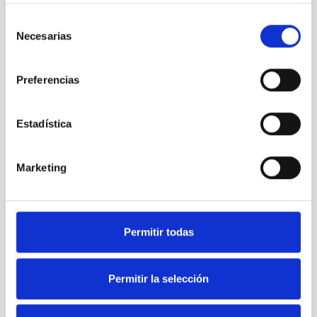
Todas las jornadas CEDDD, el podcast ‘El Rincón
Selección
Social’ y mucho más en formato audiovisual a un
Necesarias
de
solo clic.
consentimiento
Preferencias
Suscribirme
Estadística
Suscríbete a la newsletter
Marketing
CEDDD
Mantente siempre al día de la información más
relevante del sector social en un solo clic.
Permitir todas
Email
Permitir la selección