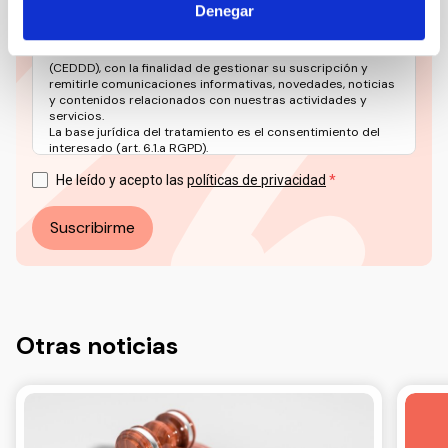
Denegar
Los datos facilitados a través de este formulario serán
tratados por el CONSEJO ESPAÑOL PARA LA DEFENSA DE
LAS PERSONAS CON DISCAPACIDAD Y DEPENDENCIA
(CEDDD), con la finalidad de gestionar su suscripción y
remitirle comunicaciones informativas, novedades, noticias
y contenidos relacionados con nuestras actividades y
servicios.
La base jurídica del tratamiento es el consentimiento del
interesado (art. 6.1.a RGPD).
Puede ejercer sus derechos en materia de protección de
datos a través del correo electrónico: info@ceddd.org
He leído y acepto las
políticas de privacidad
Más información en nuestra Política de Privacidad.
Suscribirme
Otras noticias