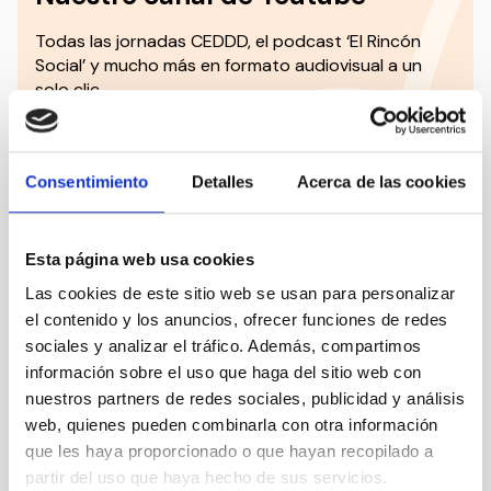
Todas las jornadas CEDDD, el podcast ‘El Rincón
Social’ y mucho más en formato audiovisual a un
solo clic.
Suscribirme
Consentimiento
Detalles
Acerca de las cookies
Suscríbete a la newsletter
Esta página web usa cookies
CEDDD
Las cookies de este sitio web se usan para personalizar
el contenido y los anuncios, ofrecer funciones de redes
Mantente siempre al día de la información más
sociales y analizar el tráfico. Además, compartimos
relevante del sector social en un solo clic.
información sobre el uso que haga del sitio web con
nuestros partners de redes sociales, publicidad y análisis
Email
web, quienes pueden combinarla con otra información
que les haya proporcionado o que hayan recopilado a
partir del uso que haya hecho de sus servicios.