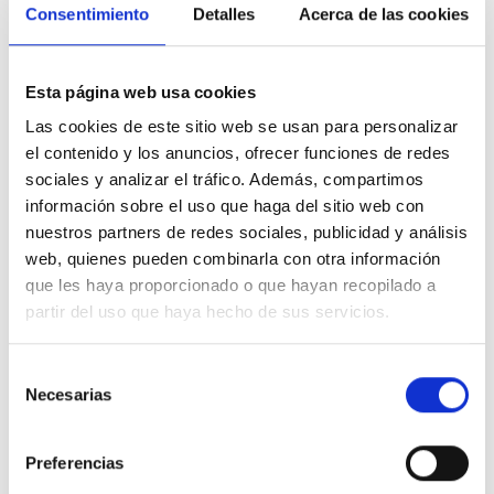
divulgación del síndrome de Dravet y
Consentimiento
Detalles
Acerca de las cookies
apoyar a las familias que conviven con esa
situación.
Esta página web usa cookies
Esta es la cuarta adhesión de una entidad a CEDDD en
Las cookies de este sitio web se usan para personalizar
lo que va de año, tras las de Facilito TV, Asociación
el contenido y los anuncios, ofrecer funciones de redes
Nacional de la Epilepsia ANPE y Asociación ENACH. Como
en todas ellas, la entrada de Fundación Síndrome de
sociales y analizar el tráfico. Además, compartimos
Dravet en CEDDD se produce de forma natural y
información sobre el uso que haga del sitio web con
fortalece y diversifica un movimiento que, además de
nuestros partners de redes sociales, publicidad y análisis
defender los derechos e intereses de las personas con
web, quienes pueden combinarla con otra información
discapacidad en general y/o en situación de
que les haya proporcionado o que hayan recopilado a
dependencia, así como las personas mayores, informa y
partir del uso que haya hecho de sus servicios.
sensibiliza sobre la realidad de los colectivos que
representa a través de comunicados y Jornadas CEDDD
Selección
de índole informativa. Al mismo tiempo, busca hacer
Necesarias
incidencia política para sacar adelante medidas que
de
mejoren su calidad de vida, la de sus familias y la de
consentimiento
todas las personas que velan por su bienestar.
Preferencias