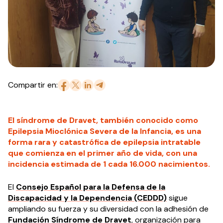
Compartir en:
El síndrome de Dravet, también conocido como
Epilepsia Mioclónica Severa de la Infancia, es una
forma rara y catastrófica de epilepsia intratable
que comienza en el primer año de vida, con una
incidencia estimada de 1 cada 16.000 nacimientos.
El
Consejo Español para la Defensa de la
Discapacidad y la Dependencia (CEDDD)
sigue
ampliando su fuerza y su diversidad con la adhesión de
Fundación Síndrome de Dravet
, organización para