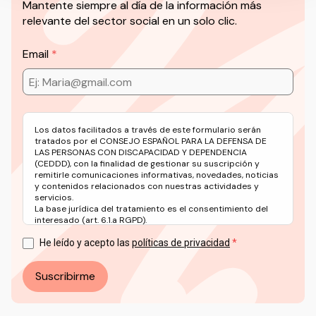
Mantente siempre al día de la información más
relevante del sector social en un solo clic.
Email
Los datos facilitados a través de este formulario serán
tratados por el CONSEJO ESPAÑOL PARA LA DEFENSA DE
LAS PERSONAS CON DISCAPACIDAD Y DEPENDENCIA
(CEDDD), con la finalidad de gestionar su suscripción y
remitirle comunicaciones informativas, novedades, noticias
y contenidos relacionados con nuestras actividades y
servicios.
La base jurídica del tratamiento es el consentimiento del
interesado (art. 6.1.a RGPD).
Puede ejercer sus derechos en materia de protección de
datos a través del correo electrónico: info@ceddd.org
He leído y acepto las
políticas de privacidad
Más información en nuestra Política de Privacidad.
Suscribirme