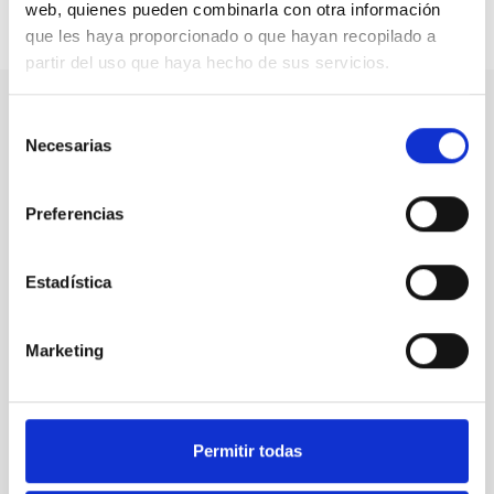
web, quienes pueden combinarla con otra información
Compartir en:
que les haya proporcionado o que hayan recopilado a
partir del uso que haya hecho de sus servicios.
Selección
Nuestro canal de Youtube
Necesarias
de
consentimiento
Todas las jornadas CEDDD, el podcast ‘El Rincón
Preferencias
Social’ y mucho más en formato audiovisual a un
solo clic.
Estadística
Suscribirme
Marketing
Suscríbete a la newsletter
CEDDD
Permitir todas