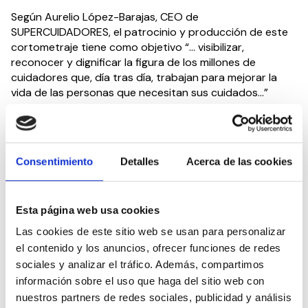
Según Aurelio López-Barajas, CEO de
SUPERCUIDADORES, el patrocinio y producción de este
cortometraje tiene como objetivo “… visibilizar,
reconocer y dignificar la figura de los millones de
cuidadores que, día tras día, trabajan para mejorar la
vida de las personas que necesitan sus cuidados…”
‘Muy Fuerte’ está despertando un gran interés y se
espera que llegue a un número elevado de
espectadores en todo el mundo, concienciando a la
Consentimiento
Detalles
Acerca de las cookies
sociedad de la importancia de cuidar como nos gustaría
ser cuidados.
Esta página web usa cookies
Una vez que se termine de presentar a festivales
nacionales e internacionales se podrá visualizar por
Las cookies de este sitio web se usan para personalizar
completo dicho cortometraje, mientras tanto ya se
el contenido y los anuncios, ofrecer funciones de redes
puede disfrutar de un resumen en el siguiente enlace:
sociales y analizar el tráfico. Además, compartimos
https://youtu.be/etiuqpCUCqY
información sobre el uso que haga del sitio web con
nuestros partners de redes sociales, publicidad y análisis