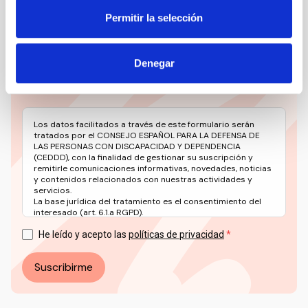
Mantente siempre al día de la información más
relevante del sector social en un solo clic.
Permitir la selección
Email
Denegar
Los datos facilitados a través de este formulario serán
tratados por el CONSEJO ESPAÑOL PARA LA DEFENSA DE
LAS PERSONAS CON DISCAPACIDAD Y DEPENDENCIA
(CEDDD), con la finalidad de gestionar su suscripción y
remitirle comunicaciones informativas, novedades, noticias
y contenidos relacionados con nuestras actividades y
servicios.
La base jurídica del tratamiento es el consentimiento del
interesado (art. 6.1.a RGPD).
Puede ejercer sus derechos en materia de protección de
datos a través del correo electrónico: info@ceddd.org
He leído y acepto las
políticas de privacidad
Más información en nuestra Política de Privacidad.
Suscribirme