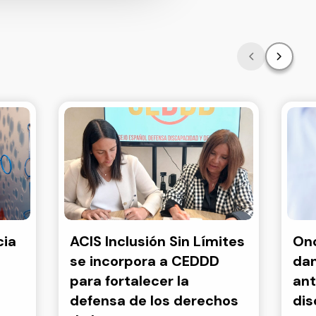
cia
ACIS Inclusión Sin Límites
Onc
se incorpora a CEDDD
dan
para fortalecer la
ant
defensa de los derechos
di