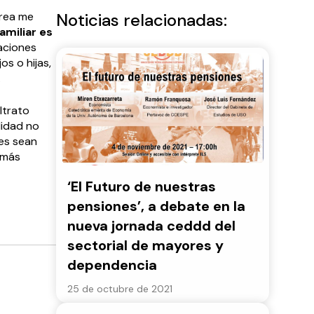
área me
Noticias relacionadas:
amiliar es
uaciones
os o hijas,
.
ltrato
lidad no
res sean
 más
‘El Futuro de nuestras
pensiones’, a debate en la
nueva jornada ceddd del
sectorial de mayores y
dependencia
25 de octubre de 2021