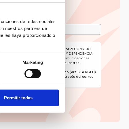
 funciones de redes sociales
con nuestros partners de
ue les haya proporcionado o
avés de este formulario serán tratados por el CONSEJO
 DE LAS PERSONAS CON DISCAPACIDAD Y DEPENDENCIA
e gestionar su suscripción y remitirle comunicaciones
Marketing
oticias y contenidos relacionados con nuestras
ento es el consentimiento del interesado (art. 6.1.a RGPD).
 en materia de protección de datos a través del correo
rg
Política de Privacidad.
íticas de privacidad
Permitir todas