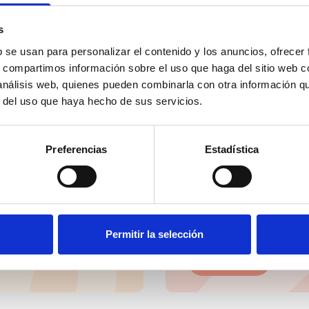
social en un solo clic.
s
Email
b se usan para personalizar el contenido y los anuncios, ofrecer
s, compartimos información sobre el uso que haga del sitio web 
 análisis web, quienes pueden combinarla con otra información q
r del uso que haya hecho de sus servicios.
Los datos facilitados a tr
ESPAÑOL PARA LA DEFENSA
(CEDDD), con la finalidad d
Preferencias
Estadística
informativas, novedades, n
actividades y servicios.
La base jurídica del tratami
Puede ejercer sus derechos
electrónico: info@ceddd.o
Más información en nuestra 
He leído y acepto las
pol
Permitir la selección
Suscribirme