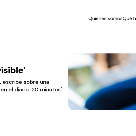
Quiénes somos
Qué 
isible’
, escribe sobre una
 el diario '20 minutos'.