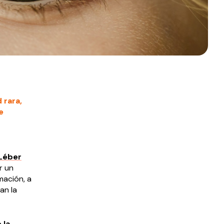
 rara,
e
 Léber
r un
mación, a
an la
 la