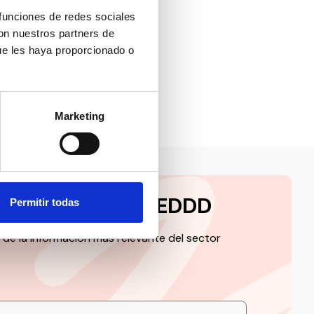
rrollo
 funciones de redes sociales
con nuestros partners de
ue les haya proporcionado o
Marketing
a la newsletter CEDDD
Permitir todas
 de la información más relevante del sector