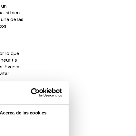
y un
, si bien
 una de las
tos
or lo que
neuritis
s jóvenes,
vitar
.
, como
 diarias
nes de
Acerca de las cookies
apéutica
s