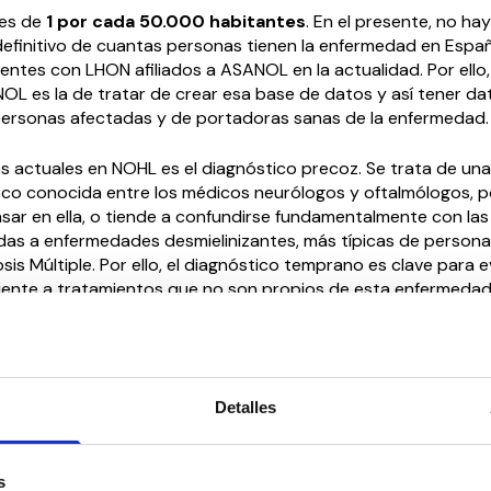
 es de
1 por cada 50.000 habitantes
. En el presente, no ha
efinitivo de cuantas personas tienen la enfermedad en España
entes con LHON afiliados a ASANOL en la actualidad. Por ello,
OL es la de tratar de crear esa base de datos y así tener da
ersonas afectadas y de portadoras sanas de la enfermedad.
s actuales en NOHL es el diagnóstico precoz. Se trata de una
o conocida entre los médicos neurólogos y oftalmólogos, p
sar en ella, o tiende a confundirse fundamentalmente con las 
das a enfermedades desmielinizantes, más típicas de persona
sis Múltiple. Por ello, el diagnóstico temprano es clave para e
iente a tratamientos que no son propios de esta enfermedad
racias a los desarrollos científicos y tecnológicos, hoy en día
onvivimos con la NOHL, podemos realizar muchas actividades
 poco no nos eran accesibles, pero también, las organizacio
Detalles
mos claro que los desarrollos conseguidos en innovación ter
facilitar nuestra vida diaria.
s
uestro Sistema Nacional de Salud no dispone de tratamiento