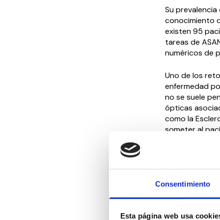
Su prevalencia
conocimiento d
existen 95 paci
tareas de ASAN
numéricos de p
Uno de los reto
enfermedad poc
no se suele pen
ópticas asocia
como la Esclero
someter al pac
Es claro que, g
personas que c
que hasta hace
pacientes tene
Consentimiento
son claves para 
Esta página web usa cookie
Sin embargo, n