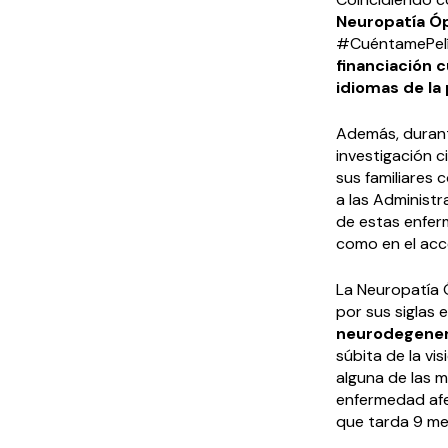
Neuropatía Óp
#CuéntamePelí
financiación 
idiomas de la
Además, durant
investigación c
sus familiares c
a las Administ
de estas enfer
como en el acces
La Neuropatía 
por sus siglas 
neurodegener
súbita de la vi
alguna de las m
enfermedad afe
que tarda 9 mes