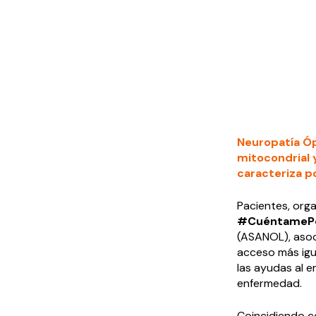
Neuropatía Óp
mitocondrial 
caracteriza po
Pacientes, orga
#CuéntamePe
(ASANOL), aso
acceso más igua
las ayudas al e
enfermedad.
Coincidiendo c