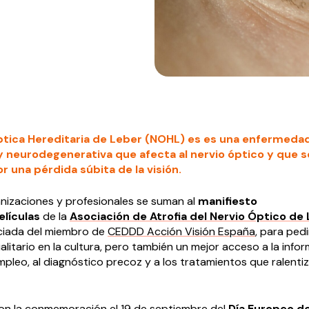
tica Hereditaria de Leber (NOHL) es es una enfermedad
y neurodegenerativa que afecta al nervio óptico y que s
r una pérdida súbita de la visión.
nizaciones y profesionales se suman al
manifiesto
lículas
de la
Asociación de Atrofia del Nervio Óptico de
ciada del miembro de
CEDDD
Acción Visión España
, para pedi
litario en la cultura, pero también un mejor acceso a la infor
mpleo, al diagnóstico precoz y a los tratamientos que ralentiz
on la conmemoración el 19 de septiembre del
Día Europeo de