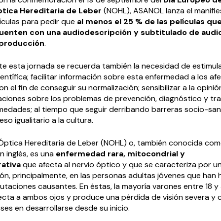
tica Hereditaria de Leber
(NOHL), ASANOL lanza el manifie
culas para pedir que
al menos el 25 % de las películas qu
cuenten con una audiodescripción y subtitulado de audio
 producción
.
e esta jornada se recuerda también la necesidad de estimula
ientífica; facilitar información sobre esta enfermedad a los a
on el fin de conseguir su normalización; sensibilizar a la opinió
raciones sobre los problemas de prevención, diagnóstico y tr
medades; al tiempo que seguir derribando barreras socio-sani
o igualitario a la cultura.
Óptica Hereditaria de Leber (NOHL) o, también conocida co
en inglés, es una
enfermedad rara, mitocondrial y
ativa
que afecta al nervio óptico y que se caracteriza por u
sión, principalmente, en las personas adultas jóvenes que han
utaciones causantes. En éstas, la mayoría varones entre 18 y 
cta a ambos ojos y produce una pérdida de visión severa y 
es en desarrollarse desde su inicio.