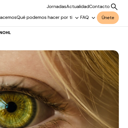
Jornadas
Actualidad
Contacto
hacemos
Qué podemos hacer por ti
FAQ
Únete
a NOHL
Buscar