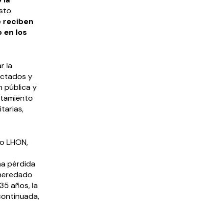
sto
e reciben
 en los
r la
fectados y
n pública y
atamiento
tarias,
mo LHON,
na pérdida
 heredado
35 años, la
continuada,