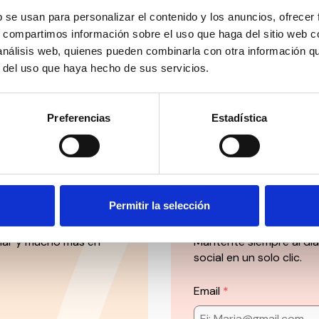
 pesar de que ya hay opciones que permiten controlar su desa
b se usan para personalizar el contenido y los anuncios, ofrecer
mpranas.
s, compartimos información sobre el uso que haga del sitio web 
 análisis web, quienes pueden combinarla con otra información q
sto #CuéntamePelículas completo,
aquí
.
r del uso que haya hecho de sus servicios.
Preferencias
Estadística
Suscríbete 
Permitir la selección
ial’ y mucho más en
Mantente siempre al día
social en un solo clic.
Email