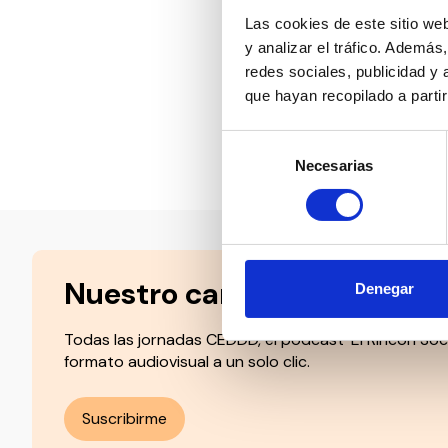
financiados, a
Las cookies de este sitio we
desde fases te
y analizar el tráfico. Ademá
redes sociales, publicidad y
Lee el manifie
que hayan recopilado a parti
Selección
Compartir en:
Necesarias
de
consentimiento
Nuestro canal de Youtube
Denegar
Todas las jornadas CEDDD, el podcast ‘El Rincón Soc
formato audiovisual a un solo clic.
Suscribirme