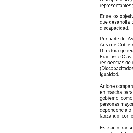
representantes 
Entre los objet
que desarrolla 
discapacidad.
Por parte del A
Área de Gobiern
Directora gener
Francisco Olava
residencias de 
(Discapacitado
Igualdad.
Aniorte compart
en marcha para 
gobierno, como 
personas mayore
dependencia o l
lanzando, con e
Este acto trans