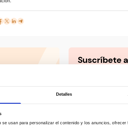
ación.
Suscríbete 
ial’ y mucho más en
Mantente siempre al día
social en un solo clic.
Email
Detalles
s
b se usan para personalizar el contenido y los anuncios, ofrecer
Los datos facilitados a tr