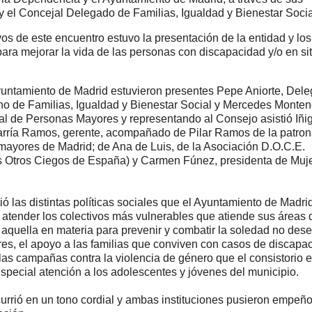
y el Concejal Delegado de Familias, Igualdad y Bienestar Socia
ivos de este encuentro estuvo la presentación de la entidad y lo
para mejorar la vida de las personas con discapacidad y/o en si
yuntamiento de Madrid estuvieron presentes Pepe Aniorte, Del
o de Familias, Igualdad y Bienestar Social y Mercedes Monten
al de Personas Mayores y representando al Consejo asistió Iñigo
rría Ramos, gerente, acompañado de Pilar Ramos de la patrona
mayores de Madrid; de Ana de Luis, de la Asociación D.O.C.E.
s Otros Ciegos de España) y Carmen Fúnez, presidenta de Muj
ió las distintas políticas sociales que el Ayuntamiento de Madri
atender los colectivos más vulnerables que atiende sus áreas 
aquella en materia para prevenir y combatir la soledad no des
s, el apoyo a las familias que conviven con casos de discapac
as campañas contra la violencia de género que el consistorio e
special atención a los adolescentes y jóvenes del municipio.
currió en un tono cordial y ambas instituciones pusieron empeño 