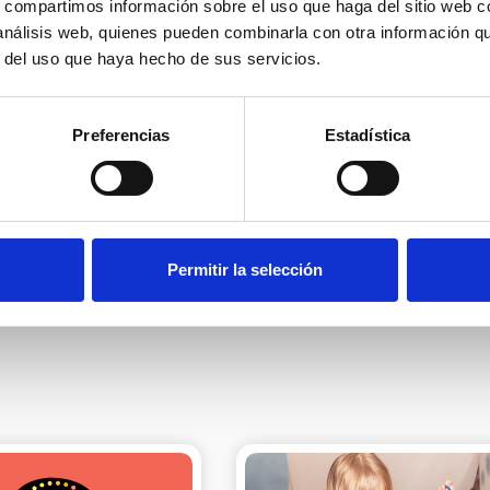
ESPAÑOL PARA LA DEFENSA
s, compartimos información sobre el uso que haga del sitio web 
(CEDDD), con la finalidad d
 análisis web, quienes pueden combinarla con otra información q
informativas, novedades, n
actividades y servicios.
r del uso que haya hecho de sus servicios.
La base jurídica del tratami
Puede ejercer sus derechos
electrónico: info@ceddd.o
Más información en nuestra 
Preferencias
Estadística
He leído y acepto las
pol
Suscribirme
Permitir la selección