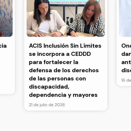
cia
ACIS Inclusión Sin Límites
Onc
se incorpora a CEDDD
dan
para fortalecer la
ant
defensa de los derechos
di
de las personas con
16 de
discapacidad,
dependencia y mayores
21 de julio de 2026