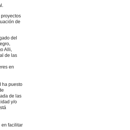
l.
s proyectos
tuación de
egado del
egro,
 Alli,
l de las
eres en
d ha puesto
de
eada de las
idad y/o
stá
en facilitar