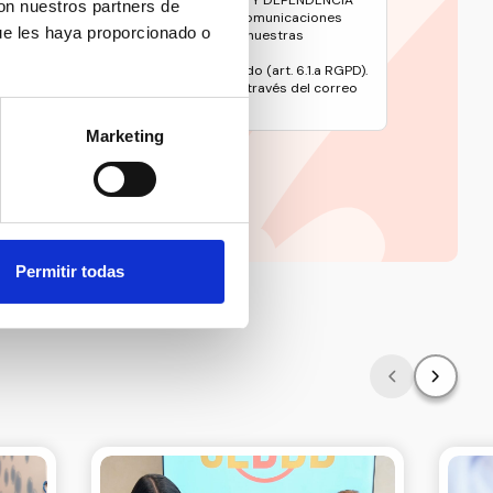
 DE LAS PERSONAS CON DISCAPACIDAD Y DEPENDENCIA
con nuestros partners de
e gestionar su suscripción y remitirle comunicaciones
ue les haya proporcionado o
oticias y contenidos relacionados con nuestras
ento es el consentimiento del interesado (art. 6.1.a RGPD).
 en materia de protección de datos a través del correo
rg
Política de Privacidad.
Marketing
íticas de privacidad
Permitir todas