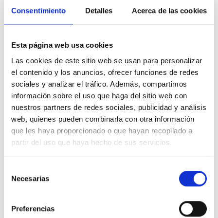
(SEOR) y jefa de servicio Oncología Radioterápica
Consentimiento
Detalles
Acerca de las cookies
Hospital Universitario HM Sanchinarro (Madrid) y Puerta
del Sur (Móstoles); la Dra. Elia Martínez Moreno,
presidenta de la Sociedad Española de Cuidados
Esta página web usa cookies
Paliativos (SECPAL) y adjunta en el Servicio de Oncología
Las cookies de este sitio web se usan para personalizar
Médica del Hospital Universitario de Fuenlabrada; y la
el contenido y los anuncios, ofrecer funciones de redes
Dra. Lucrecia Yáñez San Segundo, miembro de la Junta
Directiva de la Sociedad de Hematoterapia y
sociales y analizar el tráfico. Además, compartimos
Hematología (SEHH) y médica especialista en
información sobre el uso que haga del sitio web con
Hematología del Hospital Marqués de Valdecilla
nuestros partners de redes sociales, publicidad y análisis
(Santander).
web, quienes pueden combinarla con otra información
que les haya proporcionado o que hayan recopilado a
Las principales sociedades científicas apoyaron
partir del uso que haya hecho de sus servicios.
abiertamente la demanda de esta especialidad,
considerándola imprescindible para una atención
Selección
de calidad por parte del sistema, incidiendo en que
Necesarias
de
el tratamiento psicológico especializado debe
estar integrado en el cuidado habitual de todas las
consentimiento
personas afectadas por el cáncer
como un elemento
Preferencias
de calidad asistencial en oncología, de forma continuada