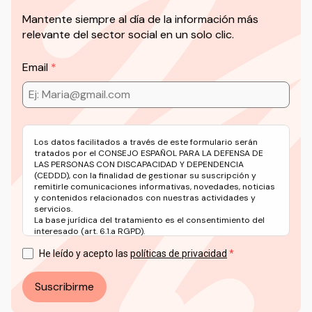
Mantente siempre al día de la información más
relevante del sector social en un solo clic.
Email
Los datos facilitados a través de este formulario serán
tratados por el CONSEJO ESPAÑOL PARA LA DEFENSA DE
LAS PERSONAS CON DISCAPACIDAD Y DEPENDENCIA
(CEDDD), con la finalidad de gestionar su suscripción y
remitirle comunicaciones informativas, novedades, noticias
y contenidos relacionados con nuestras actividades y
servicios.
La base jurídica del tratamiento es el consentimiento del
interesado (art. 6.1.a RGPD).
Puede ejercer sus derechos en materia de protección de
datos a través del correo electrónico: info@ceddd.org
He leído y acepto las
políticas de privacidad
Más información en nuestra Política de Privacidad.
Suscribirme