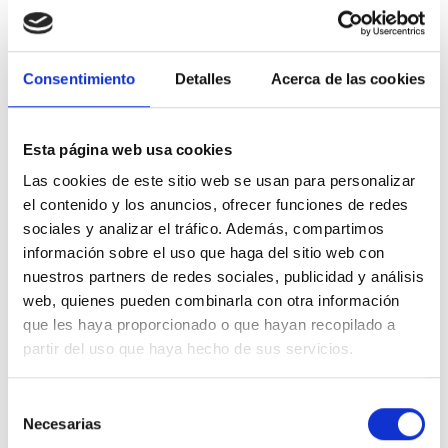
El relevo en la presidencia de CEAPs llega en un
momento crítico para el sector de los cuidados en
España. La IV Cumbre del
Consentimiento
Detalles
Acerca de las cookies
BabyBoom ha servido como plataforma para lanzar un
llamamiento de «SOS» ante la falta de financiación
adecuada, la escasez
de personal cualificado, la necesidad de medidas
Esta página web usa cookies
coordinadas a nivel estatal, las desigualdades entre
Las cookies de este sitio web se usan para personalizar
comunidades autónomas
el contenido y los anuncios, ofrecer funciones de redes
en la aplicación de la Ley de Dependencia y los retrasos
sociales y analizar el tráfico. Además, compartimos
en la tramitación de expedientes, que en algunos casos
información sobre el uso que haga del sitio web con
superan los 330
nuestros partners de redes sociales, publicidad y análisis
días.
web, quienes pueden combinarla con otra información
Bajo el lema “SOS por la pervivencia de los cuidados”, se
que les haya proporcionado o que hayan recopilado a
ha presentado un estudio socioeconómico que
partir del uso que haya hecho de sus servicios.
evidencia la situación
crítica del sector y se han propuesto soluciones
Selección
concretas para paliar el déficit de profesionales y
Necesarias
de
mejorar la calidad de los