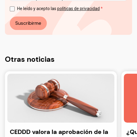
Puede ejercer sus derechos en materia de protección de
datos a través del correo electrónico: info@ceddd.org
He leído y acepto las
políticas de privacidad
Más información en nuestra Política de Privacidad.
Suscribirme
Otras noticias
CEDDD valora la aprobación de la
¿Qu