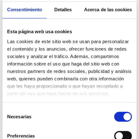
“Transformamos la experiencia y formación de las
Consentimiento
Detalles
Acerca de las cookies
personas y de las plantillas de las empresas en títulos
oficiales, mejorando su empleabilidad y estabilidad
laboral”. –
Aurelio López-Barajas
, CEO de
Supercuidadores
.
Esta página web usa cookies
Las cookies de este sitio web se usan para personalizar
Este servicio marca un antes y un después para miles de
el contenido y los anuncios, ofrecer funciones de redes
trabajadores que, pese a su experiencia o formación,
sociales y analizar el tráfico. Además, compartimos
aún no cuentan con titulación oficial.
información sobre el uso que haga del sitio web con
nuestros partners de redes sociales, publicidad y análisis
web, quienes pueden combinarla con otra información
Compartir en:
que les haya proporcionado o que hayan recopilado a
Noticias relacionadas:
partir del uso que haya hecho de sus servicios.
Selección
Necesarias
de
consentimiento
Preferencias