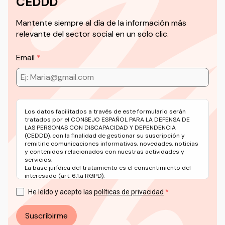
CEDDD
Mantente siempre al día de la información más
relevante del sector social en un solo clic.
Email
Los datos facilitados a través de este formulario serán
tratados por el CONSEJO ESPAÑOL PARA LA DEFENSA DE
LAS PERSONAS CON DISCAPACIDAD Y DEPENDENCIA
(CEDDD), con la finalidad de gestionar su suscripción y
remitirle comunicaciones informativas, novedades, noticias
y contenidos relacionados con nuestras actividades y
servicios.
La base jurídica del tratamiento es el consentimiento del
interesado (art. 6.1.a RGPD).
Puede ejercer sus derechos en materia de protección de
datos a través del correo electrónico: info@ceddd.org
He leído y acepto las
políticas de privacidad
Más información en nuestra Política de Privacidad.
Suscribirme