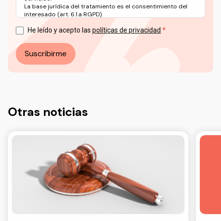
La base jurídica del tratamiento es el consentimiento del
interesado (art. 6.1.a RGPD).
Puede ejercer sus derechos en materia de protección de
datos a través del correo electrónico: info@ceddd.org
He leído y acepto las
políticas de privacidad
Más información en nuestra Política de Privacidad.
Suscribirme
Otras noticias