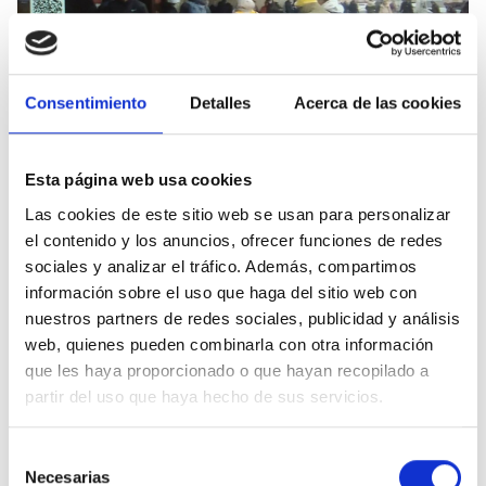
Consentimiento
Detalles
Acerca de las cookies
Captura del reportaje desde la estación de tren de Kiev
Esta página web usa cookies
emitido por TVE el 1 de marzo.
Las cookies de este sitio web se usan para personalizar
el contenido y los anuncios, ofrecer funciones de redes
Tal y como mostraron las imágenes que emitió la
sociales y analizar el tráfico. Además, compartimos
televisión pública, en la estación de tren de Kiev había
información sobre el uso que haga del sitio web con
familias completas, adolescentes, gente con niños, con
nuestros partners de redes sociales, publicidad y análisis
perros, con gatos, con sus abuelos y con personas con
discapacidad. «Las dificultades para este último grupo
web, quienes pueden combinarla con otra información
de personas, claro, se duplican; porque a parte de que
que les haya proporcionado o que hayan recopilado a
nieva, y eso para una persona en silla de ruedas es una
partir del uso que haya hecho de sus servicios.
dificultad, estamos viendo
check points
donde obligan a
la gente a bajarse de los vehículos en todas partes; es
Selección
decir, todo es más difícil», asevera el periodista.
Necesarias
de