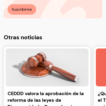
Más información en nuestra Política de Privacidad.
Suscribirme
Otras noticias
CEDDD valora la aprobación de la
¿Qu
reforma de las leyes de
el 