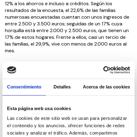
12% a los ahorros e incluso a créditos. Según los
resultados de la encuesta, el 22,6% de las familias
numerosas encuestadas cuentan con unos ingresos de
entre 2.500 y 3.500 euros; seguidas de un 17% cuya
horquilla está entre 2.000 y 2.500 euros, que tienen un
17% de estos hogares. Frente a ellos, casi un tercio de
las familias, el 29,9%, vive con menos de 2.000 euros al
mes.
En este sentido, desde la federación recuerdan que
existen dos categorías de familia numerosa:
Familia Numerosa General: familias de hasta 4 hijos.
Consentimiento
Detalles
Acerca de las cookies
Familia Numerosa de Categoría Especial: familias
con 5 o más hijos.
Esta página web usa cookies
No obstante, cabe destacar que también se considera
Las cookies de este sitio web se usan para personalizar
familia numerosa, y por lo tanto puede solicitar el
el contenido y los anuncios, ofrecer funciones de redes
certificado que así lo acredita, aquella unidad familiar
con dos hijos en la que alguno de los miembros tiene
sociales y analizar el tráfico. Además, compartimos