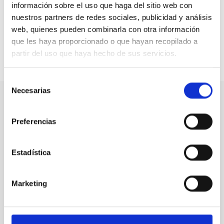
discapacidad. La FEFN explica cómo conseguir el citado
información sobre el uso que haga del sitio web con
certificado en su página web, en el apartado
Título de
nuestros partners de redes sociales, publicidad y análisis
Familia Numerosa
.
web, quienes pueden combinarla con otra información
que les haya proporcionado o que hayan recopilado a
partir del uso que haya hecho de sus servicios.
Compartir en:
Selección
Necesarias
de
consentimiento
Nuestro canal de Youtube
Preferencias
Todas las jornadas CEDDD, el podcast ‘El Rincón
Social’ y mucho más en formato audiovisual a un
Estadística
solo clic.
Marketing
Suscribirme