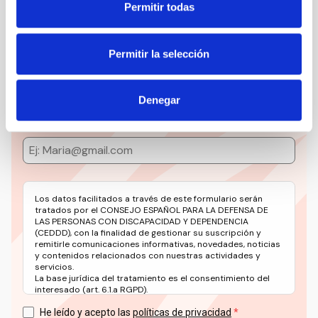
Permitir todas
Suscríbete a la newsletter
CEDDD
Permitir la selección
Mantente siempre al día de la información más
relevante del sector social en un solo clic.
Denegar
Email
Los datos facilitados a través de este formulario serán
tratados por el CONSEJO ESPAÑOL PARA LA DEFENSA DE
LAS PERSONAS CON DISCAPACIDAD Y DEPENDENCIA
(CEDDD), con la finalidad de gestionar su suscripción y
remitirle comunicaciones informativas, novedades, noticias
y contenidos relacionados con nuestras actividades y
servicios.
La base jurídica del tratamiento es el consentimiento del
interesado (art. 6.1.a RGPD).
Puede ejercer sus derechos en materia de protección de
datos a través del correo electrónico: info@ceddd.org
He leído y acepto las
políticas de privacidad