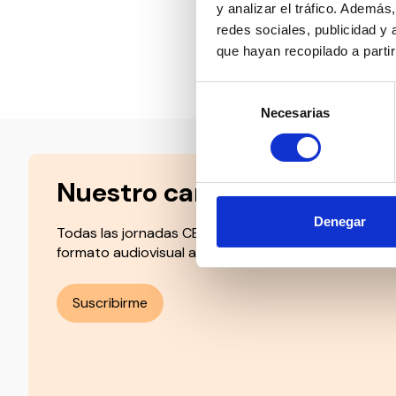
atenderemos
y analizar el tráfico. Ademá
redes sociales, publicidad y
que hayan recopilado a parti
Compartir en:
Selección
Necesarias
de
consentimiento
Nuestro canal de Youtube
Denegar
Todas las jornadas CEDDD, el podcast ‘El Rincón Soc
formato audiovisual a un solo clic.
Suscribirme