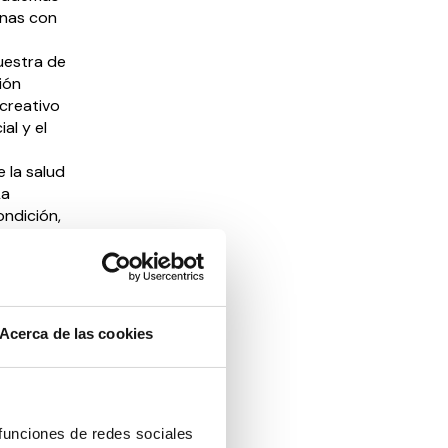
onas con
uestra de
ión
 creativo
al y el
e la salud
La
ondición,
iales de
abajo de
ces
Acerca de las cookies
l CEDDD
 fomentar
ponte en
 funciones de redes sociales