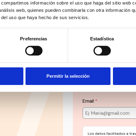
 personalmente.
s, compartimos información sobre el uso que haga del sitio web 
 análisis web, quienes pueden combinarla con otra información q
r del uso que haya hecho de sus servicios.
Preferencias
Estadística
Suscríbete 
Permitir la selección
ial’ y mucho más en
Mantente siempre al día
social en un solo clic.
Email
Los datos facilitados a tr