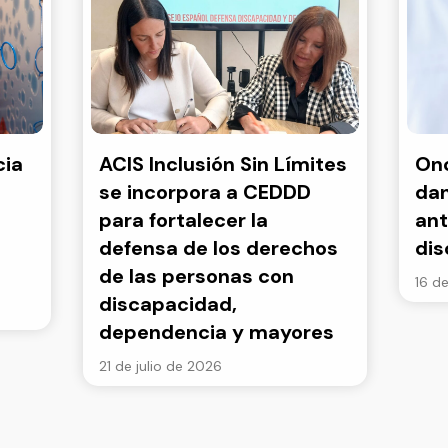
cia
ACIS Inclusión Sin Límites
Onc
se incorpora a CEDDD
dan
para fortalecer la
ant
defensa de los derechos
di
de las personas con
16 de
discapacidad,
dependencia y mayores
21 de julio de 2026