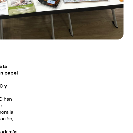
 la
n papel
s
C y
D
han
e
hora la
ación,
e además