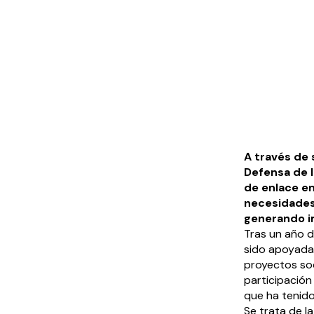
A través de 
Defensa de 
de enlace en
necesidades 
generando im
Tras un año d
sido apoyad
proyectos soc
participación
que ha tenido
Se trata de la