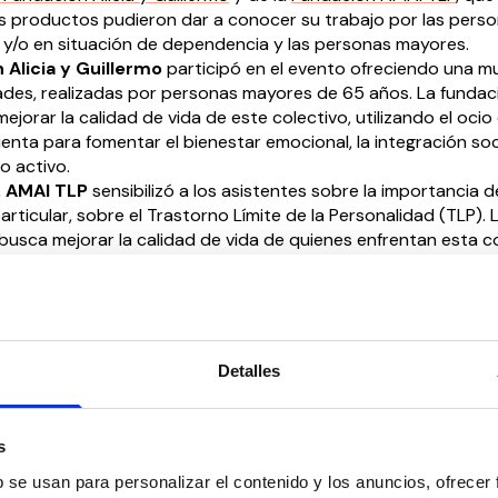
s productos pudieron dar a conocer su trabajo por las pers
y/o en situación de dependencia y las personas mayores.
 Alicia y Guillermo
participó en el evento ofreciendo una m
des, realizadas por personas mayores de 65 años. La fundac
ejorar la calidad de vida de este colectivo, utilizando el ocio
nta para fomentar el bienestar emocional, la integración soci
o activo.
,
AMAI TLP
sensibilizó a los asistentes sobre la importancia d
articular, sobre el Trastorno Límite de la Personalidad (TLP). 
busca mejorar la calidad de vida de quienes enfrentan esta c
l apoyo integral y una mayor comprensión en la sociedad.
lo benéfico de SACYR y la facilitación del área de Alianzas Soc
ieron a los empleados de la empresa conocer y apoyar el tr
es sociales, que desempeñan un labor tan importante y a ve
 para conseguir una sociedad más inclusiva y solidaria.
Detalles
e un éxito, mostrando cómo las conexiones facilitadas por e
as y entidades sociales pueden generar cambios positivos y
ón en beneficio de los sectores más vulnerables.
s
saber más sobre nuestro proyecto de Alianzas Sociales, 
b se usan para personalizar el contenido y los anuncios, ofrecer
 nosotros en el correo alianzassociales@ceddd.org y te