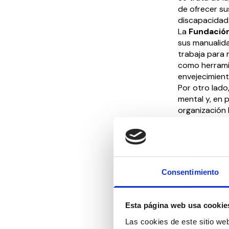
de ofrecer su
discapacidad 
La
Fundación
sus manualida
trabaja para m
como herramie
envejecimient
Por otro lado
mental y, en p
organización 
promoviendo e
Este mercadil
CEDDD permit
estas entidad
invisibilizada
Consentimiento
La jornada fu
entre empres
la colaboraci
Esta página web usa cookie
*Si quieres 
Las cookies de este sitio we
contacto con