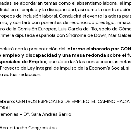
rnadas, se abordarán temas como el absentismo laboral, el im
tificial en el empleo y la discapacidad, así como la contratació
opeos de inclusión laboral. Conducirá el evento la atleta par
rrio, y contará con ponentes de reconocido prestigio, Inmac
ero de la Comisión Europea, Luis García del Río, socio de Gó
primera diputada española con Síndrome de Down, Mar Galce
cluirá con la presentación del
informe elaborado por CON
e empleo y discapacidad y una mesa redonda sobre el f
speciales de Empleo
, que abordará las consecuencias nefa
 Proyecto de Ley Integral de Impulso de la Economía Social, si
u actual redacción.
 febrero: CENTROS ESPECIALES DE EMPLEO: EL CAMINO HACIA
BORAL
emonias – Dª. Sara Andrés Barrio
Acreditación Congresistas