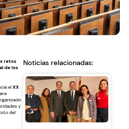
s retos
Noticias relacionadas:
l de los
cia el
XX
para
Organizado
oridades y
bito del