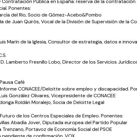
30 Contratación Pública en España: reserva de la contratación
cial. Ponentes:
García del Rio, Socio de Gómez-Acebo&Pombo
a de Juan Quirós, Vocal de la División de Supervisión de la C
uis Marín de la Iglesia, Consultor de estrategia, datos e innova
.S.
D. Lamberto Fresnillo Lobo, Director de los Servicios Jurídic
5 Pausa Café
5 Informe CONACEE/Deloitte sobre empleo y discapacidad. Po
 Luis González Olivares, Vicepresidente de CONACEE
donga Roldán Moralejo, Socia de Deloitte Legal
5 Futuro de los Centros Especiales de Empleo. Ponentes:
villas Abadía Jover, Diputada europea del Partido Popular
a Trenzano, Portavoz de Economía Social del PSOE
 pendiente de confirmación, VOX