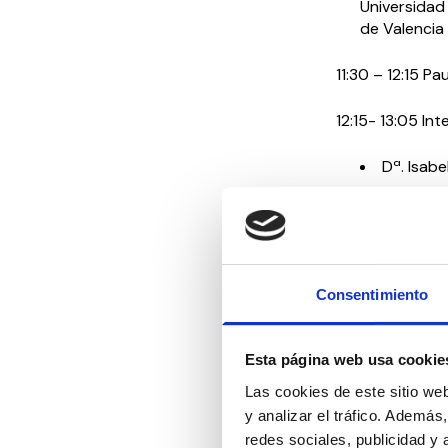
Universidad
de Valencia
11:30 – 12:15 P
12:15- 13:05 Int
Dª. Isabe
13:15 – 14:1
14:15- 16:1
Consentimiento
16:15 – 16:
discapacid
Dª. Inma
Esta página web usa cookie
Dirección G
Las cookies de este sitio we
17:00- 17:3
y analizar el tráfico. Ademá
de Down
redes sociales, publicidad y