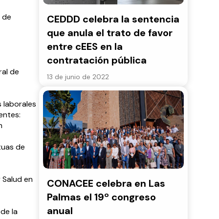
 de
CEDDD celebra la sentencia
que anula el trato de favor
entre cEES en la
contratación pública
ral de
13 de junio de 2022
s laborales
entes:
n
tuas de
y Salud en
CONACEE celebra en Las
Palmas el 19º congreso
anual
de la