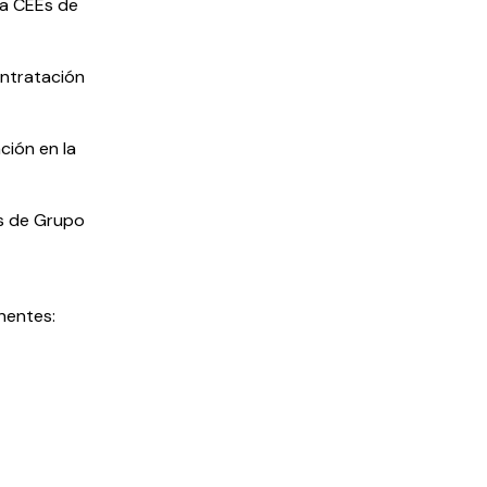
 a CEEs de
ontratación
ción en la
os de Grupo
nentes: