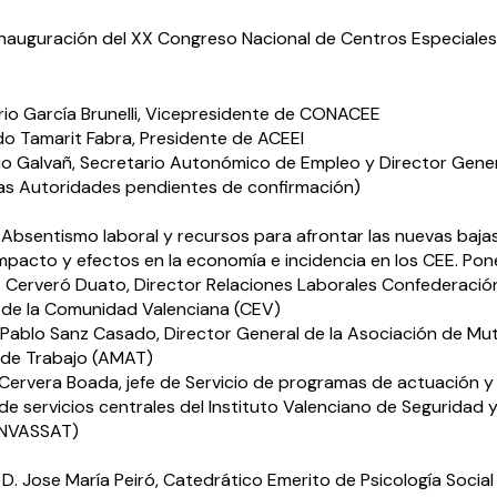
Inauguración del XX Congreso Nacional de Centros Especiales
rio García Brunelli, Vicepresidente de CONACEE
do Tamarit Fabra, Presidente de ACEEI
io Galvañ, Secretario Autonómico de Empleo y Director Gene
as Autoridades pendientes de confirmación)
0 Absentismo laboral y recursos para afrontar las nuevas baja
Impacto y efectos en la economía e incidencia en los CEE. Pon
o Cerveró Duato, Director Relaciones Laborales Confederació
 de la Comunidad Valenciana (CEV)
 Pablo Sanz Casado, Director General de la Asociación de Mu
 de Trabajo (AMAT)
 Cervera Boada, jefe de Servicio de programas de actuación y
de servicios centrales del Instituto Valenciano de Seguridad 
(INVASSAT)
. Jose María Peiró, Catedrático Emerito de Psicología Social 