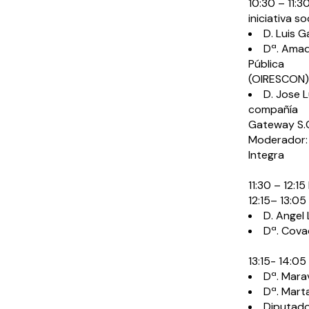
10:30 – 11:
iniciativa so
D. Luis 
Dª. Amad
Pública
(OIRESCON)
D. Jose L
compañía
Gateway S.C
Moderador: 
Integra
11:30 – 12:1
12:15– 13:0
D. Angel
Dª. Cova
13:15- 14:0
Dª. Mara
Dª. Mart
Diputado