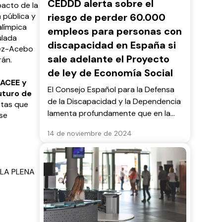
CEDDD alerta sobre el
pacto de la
n pública y
riesgo de perder 60.000
alímpica
empleos para personas con
ulada
discapacidad en España si
mez-Acebo
sale adelante el Proyecto
rán.
de ley de Economía Social
ACEE y
El Consejo Español para la Defensa
uturo de
de la Discapacidad y la Dependencia
stas que
lamenta profundamente que en la
 se
redacción del Proyecto de la Ley
14 de noviembre de 2024
5/2011, de 29 de marzo, de Economía
Social, no se haya contado con
CONACEE, primera y más antigua
 LA PLENA
Patronal de Centros Especiales de
Empleo de España.