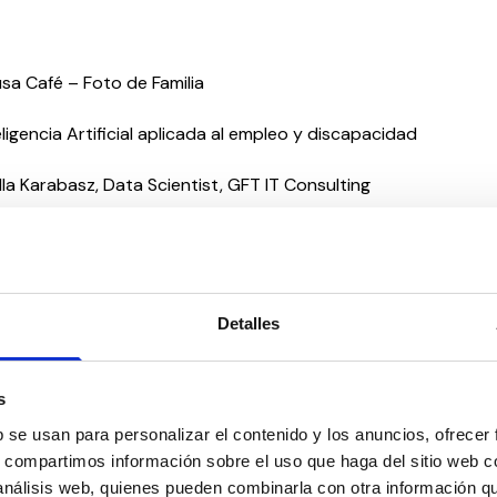
ausa Café – Foto de Familia
eligencia Artificial aplicada al empleo y discapacidad
lla Karabasz, Data Scientist, GFT IT Consulting
5 Conferencia Dª. Sara Andrés Barrio – Atleta Paralímpica
5 Almuerzo de Trabajo
Detalles
55 Presentación de otros modelos de gestión del empleo y la
ad en Europa
culada Placencia Porrero, Experta en Discapacidad e Inclusión
s
eneral de Empleo, Asuntos Sociales e Inclusión de la Comisió
b se usan para personalizar el contenido y los anuncios, ofrecer
0 Coloquio con Mar Galcerán – Primera diputada española c
s, compartimos información sobre el uso que haga del sitio web 
 análisis web, quienes pueden combinarla con otra información q