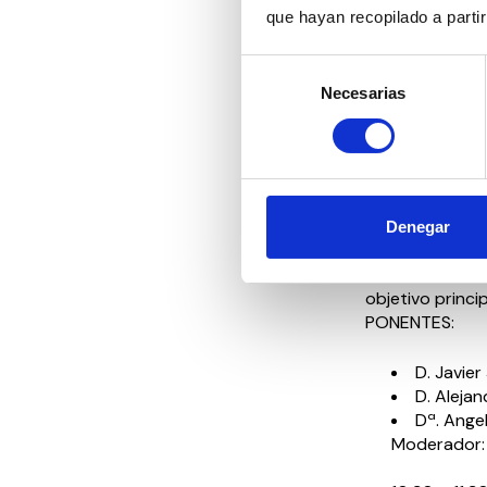
Moderadora
que hayan recopilado a parti
17:40-18:2
Selección
Necesarias
de
consentimiento
Viernes, 21 de
TRABAJADORE
Maestra de Cer
9:00 – 9:30 Ac
Denegar
9:30 – 10:20 L
objetivo princi
PONENTES:
D. Javie
D. Aleja
Dª. Ange
Moderador: 