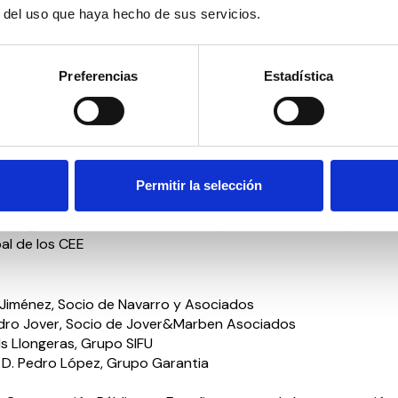
: Dª. Mar Cortés, Gerente de CONACEE
r del uso que haya hecho de sus servicios.
0 Premios CONACEE
Preferencias
Estadística
 febrero: CENTROS ESPECIALES DE EMPLEO: EL FUTURO DE LOS
S
emonias – Dª. Sara Andrés Barrio
reditación Congresistas
Permitir la selección
a integración Socio-Laboral de las personas con discapacid
pal de los CEE
r Jiménez, Socio de Navarro y Asociados
ndro Jover, Socio de Jover&Marben Asociados
ls Llongeras, Grupo SIFU
D. Pedro López, Grupo Garantia