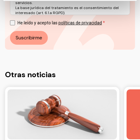
servicios.
La base jurídica del tratamiento es el consentimiento del
interesado (art. 6.1.a RGPD).
Puede ejercer sus derechos en materia de protección de
datos a través del correo electrónico: info@ceddd.org
He leído y acepto las
políticas de privacidad
Más información en nuestra Política de Privacidad.
Suscribirme
Otras noticias